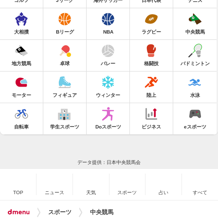
ゴルフ
Jリーグ
海外サッカー
日本代表
テニス
大相撲
Bリーグ
NBA
ラグビー
中央競馬
地方競馬
卓球
バレー
格闘技
バドミントン
モーター
フィギュア
ウィンター
陸上
水泳
自転車
学生スポーツ
Doスポーツ
ビジネス
eスポーツ
データ提供：日本中央競馬会
TOP
ニュース
天気
スポーツ
占い
すべて
スポーツ
中央競馬