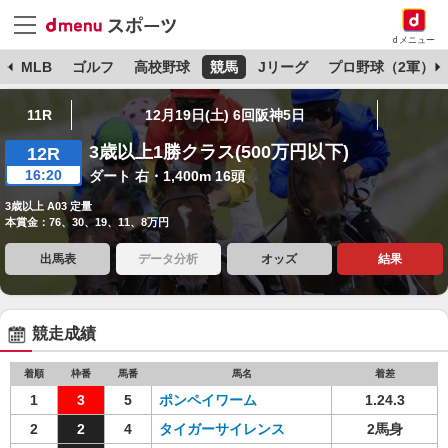
dメニュー
球
MLB
ゴルフ
高校野球
競馬
Jリーグ
プロ野球（2軍）
11R
12月19日(土) 6回阪神5日
3歳以上1勝クラス(500万円以下)
12R
16:20
ダート 右・1,400m 16頭
3歳以上 A03 定量
本賞金：76、30、19、11、8万円
出馬表
データ分析
オッズ
結果
競走成績
着順
枠番
馬番
馬名
着差
1
3
5
ポンペイワーム
1.24.3
2
2
4
タイガーサイレンス
2馬身