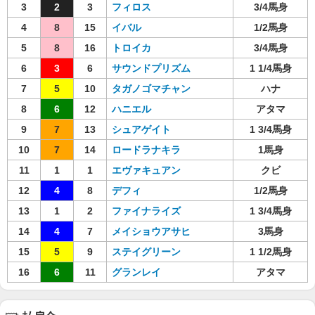
3
2
3
フィロス
3/4馬身
4
8
15
イバル
1/2馬身
5
8
16
トロイカ
3/4馬身
6
3
6
サウンドプリズム
1 1/4馬身
7
5
10
タガノゴマチャン
ハナ
8
6
12
ハニエル
アタマ
9
7
13
シュアゲイト
1 3/4馬身
10
7
14
ロードラナキラ
1馬身
11
1
1
エヴァキュアン
クビ
12
4
8
デフィ
1/2馬身
13
1
2
ファイナライズ
1 3/4馬身
14
4
7
メイショウアサヒ
3馬身
15
5
9
ステイグリーン
1 1/2馬身
16
6
11
グランレイ
アタマ