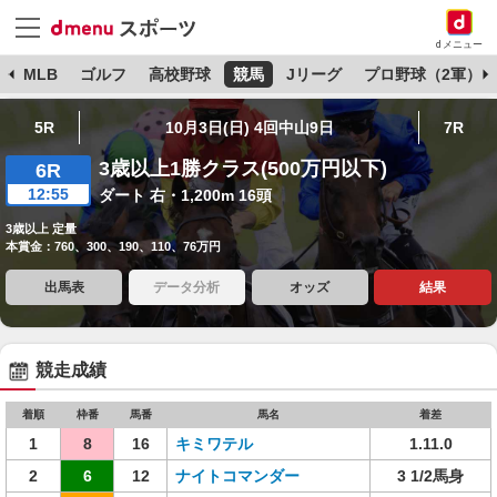
dメニュー
球
MLB
ゴルフ
高校野球
競馬
Jリーグ
プロ野球（2軍）
5R
10月3日(日) 4回中山9日
7R
3歳以上1勝クラス(500万円以下)
6R
12:55
ダート 右・1,200m 16頭
3歳以上 定量
本賞金：760、300、190、110、76万円
出馬表
データ分析
オッズ
結果
競走成績
着順
枠番
馬番
馬名
着差
1
8
16
キミワテル
1.11.0
2
6
12
ナイトコマンダー
3 1/2馬身