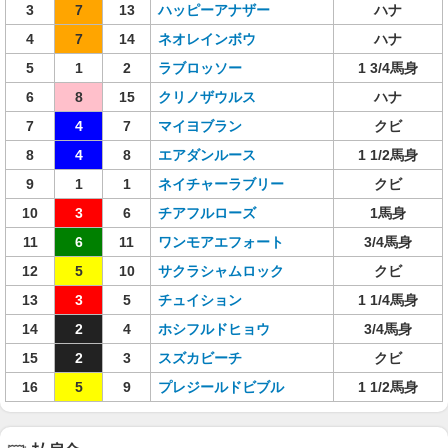
3
7
13
ハッピーアナザー
ハナ
4
7
14
ネオレインボウ
ハナ
5
1
2
ラブロッソー
1 3/4馬身
6
8
15
クリノザウルス
ハナ
7
4
7
マイヨブラン
クビ
8
4
8
エアダンルース
1 1/2馬身
9
1
1
ネイチャーラブリー
クビ
10
3
6
チアフルローズ
1馬身
11
6
11
ワンモアエフォート
3/4馬身
12
5
10
サクラシャムロック
クビ
13
3
5
チュイション
1 1/4馬身
14
2
4
ホシフルドヒョウ
3/4馬身
15
2
3
スズカビーチ
クビ
16
5
9
プレジールドビブル
1 1/2馬身