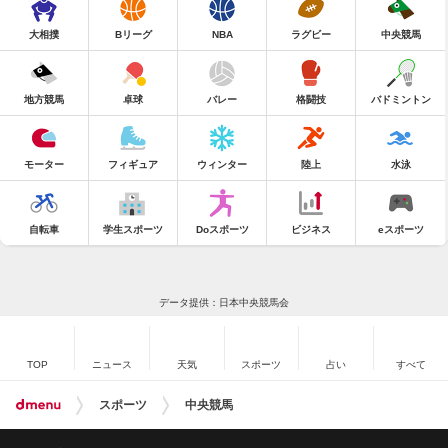
大相撲
Bリーグ
NBA
ラグビー
中央競馬
地方競馬
卓球
バレー
格闘技
バドミントン
モーター
フィギュア
ウィンター
陸上
水泳
自転車
学生スポーツ
Doスポーツ
ビジネス
eスポーツ
データ提供：日本中央競馬会
TOP
ニュース
天気
スポーツ
占い
すべて
スポーツ
中央競馬