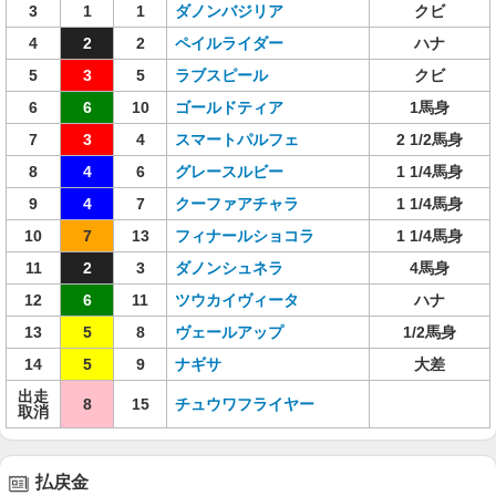
3
1
1
ダノンバジリア
クビ
4
2
2
ペイルライダー
ハナ
5
3
5
ラブスピール
クビ
6
6
10
ゴールドティア
1馬身
7
3
4
スマートパルフェ
2 1/2馬身
8
4
6
グレースルビー
1 1/4馬身
9
4
7
クーファアチャラ
1 1/4馬身
10
7
13
フィナールショコラ
1 1/4馬身
11
2
3
ダノンシュネラ
4馬身
12
6
11
ツウカイヴィータ
ハナ
13
5
8
ヴェールアップ
1/2馬身
14
5
9
ナギサ
大差
出走
8
15
チュウワフライヤー
取消
払戻金