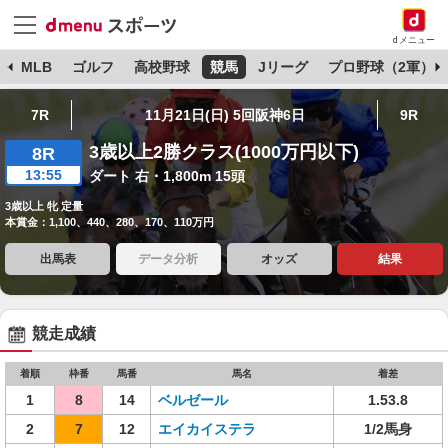
dメニュー
球
MLB
ゴルフ
高校野球
競馬
Jリーグ
プロ野球（2軍）
7R
11月21日(日) 5回阪神6日
9R
3歳以上2勝クラス(1000万円以下)
8R
13:55
ダート 右・1,800m 15頭
3歳以上 牝 定量
本賞金：1,100、440、280、170、110万円
出馬表
データ分析
オッズ
結果
競走成績
着順
枠番
馬番
馬名
着差
1
8
14
ベルゼール
1.53.8
2
7
12
エイカイステラ
1/2馬身