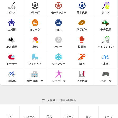
ゴルフ
Jリーグ
海外サッカー
日本代表
テニス
大相撲
Bリーグ
NBA
ラグビー
中央競馬
地方競馬
卓球
バレー
格闘技
バドミントン
モーター
フィギュア
ウィンター
陸上
水泳
自転車
学生スポーツ
Doスポーツ
ビジネス
eスポーツ
データ提供：日本中央競馬会
TOP
ニュース
天気
スポーツ
占い
すべて