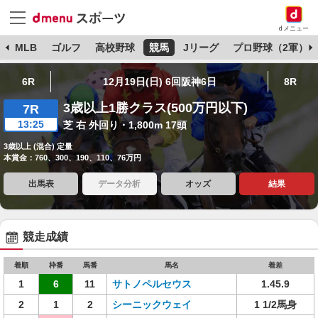
dメニュー
球
MLB
ゴルフ
高校野球
競馬
Jリーグ
プロ野球（2軍）
6R
12月19日(日) 6回阪神6日
8R
3歳以上1勝クラス(500万円以下)
7R
13:25
芝 右 外回り・1,800m 17頭
3歳以上 (混合) 定量
本賞金：760、300、190、110、76万円
出馬表
データ分析
オッズ
結果
競走成績
着順
枠番
馬番
馬名
着差
1
6
11
サトノペルセウス
1.45.9
2
1
2
シーニックウェイ
1 1/2馬身