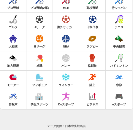
プロ野球
プロ野球(2軍)
MLB
高校野球
侍ジャパン
ゴルフ
Jリーグ
海外サッカー
日本代表
テニス
大相撲
Bリーグ
NBA
ラグビー
中央競馬
地方競馬
卓球
バレー
格闘技
バドミントン
モーター
フィギュア
ウィンター
陸上
水泳
自転車
学生スポーツ
Doスポーツ
ビジネス
eスポーツ
データ提供：日本中央競馬会