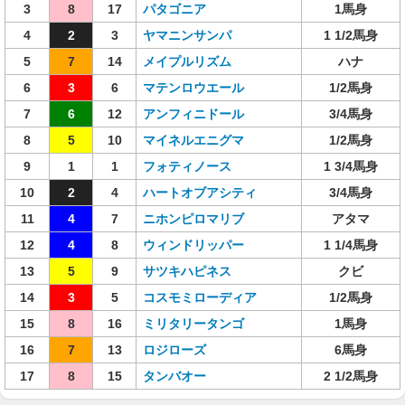
3
8
17
パタゴニア
1馬身
4
2
3
ヤマニンサンパ
1 1/2馬身
5
7
14
メイプルリズム
ハナ
6
3
6
マテンロウエール
1/2馬身
7
6
12
アンフィニドール
3/4馬身
8
5
10
マイネルエニグマ
1/2馬身
9
1
1
フォティノース
1 3/4馬身
10
2
4
ハートオブアシティ
3/4馬身
11
4
7
ニホンピロマリブ
アタマ
12
4
8
ウィンドリッパー
1 1/4馬身
13
5
9
サツキハピネス
クビ
14
3
5
コスモミローディア
1/2馬身
15
8
16
ミリタリータンゴ
1馬身
16
7
13
ロジローズ
6馬身
17
8
15
タンバオー
2 1/2馬身