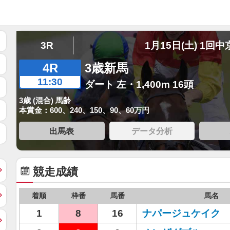
3R
1月15日(土) 1回中
4R
3歳新馬
11:30
ダート 左・1,400m 16頭
3歳 (混合) 馬齢
本賞金：600、240、150、90、60万円
出馬表
データ分析
競走成績
着順
枠番
馬番
馬名
1
8
16
ナパージュケイク