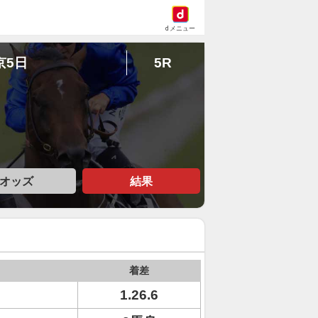
dメニュー
京5日
5R
オッズ
結果
着差
1.26.6