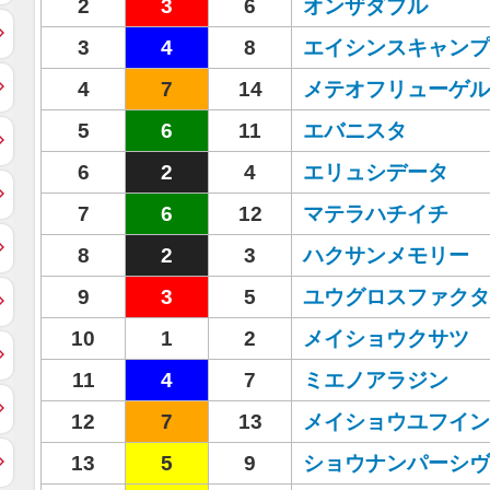
2
3
6
オンザダブル
3
4
8
エイシンスキャンプ
4
7
14
メテオフリューゲル
5
6
11
エバニスタ
6
2
4
エリュシデータ
7
6
12
マテラハチイチ
8
2
3
ハクサンメモリー
9
3
5
ユウグロスファクタ
10
1
2
メイショウクサツ
11
4
7
ミエノアラジン
12
7
13
メイショウユフイン
13
5
9
ショウナンパーシヴ