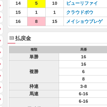
14
5
10
ピューリファイ
15
1
1
クラウドボウ
16
8
15
メイショウブレゲ
払戻金
種類
馬番
単勝
16
16
複勝
6
8
枠連
3-8
馬連
6-16
6-16