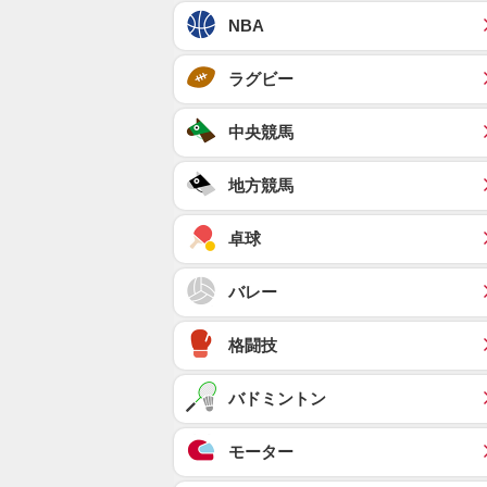
NBA
ラグビー
中央競馬
地方競馬
卓球
バレー
格闘技
バドミントン
モーター