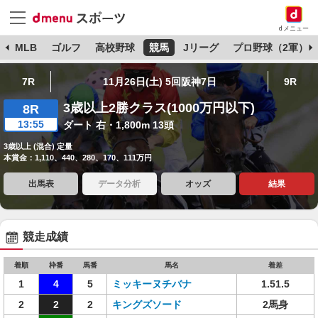
dメニュー
球
MLB
ゴルフ
高校野球
競馬
Jリーグ
プロ野球（2軍）
7R
11月26日(土) 5回阪神7日
9R
3歳以上2勝クラス(1000万円以下)
8R
13:55
ダート 右・1,800m 13頭
3歳以上 (混合) 定量
本賞金：1,110、440、280、170、111万円
出馬表
データ分析
オッズ
結果
競走成績
着順
枠番
馬番
馬名
着差
1
4
5
ミッキーヌチバナ
1.51.5
2
2
2
キングズソード
2馬身