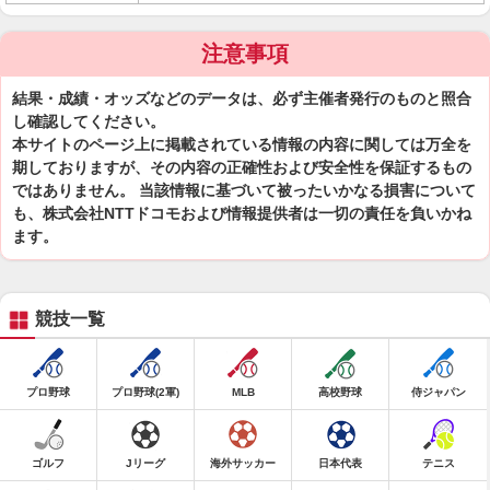
注意事項
結果・成績・オッズなどのデータは、必ず主催者発行のものと照合
し確認してください。
本サイトのページ上に掲載されている情報の内容に関しては万全を
期しておりますが、その内容の正確性および安全性を保証するもの
ではありません。 当該情報に基づいて被ったいかなる損害について
も、株式会社NTTドコモおよび情報提供者は一切の責任を負いかね
ます。
競技一覧
プロ野球
プロ野球(2軍)
MLB
高校野球
侍ジャパン
ゴルフ
Jリーグ
海外サッカー
日本代表
テニス