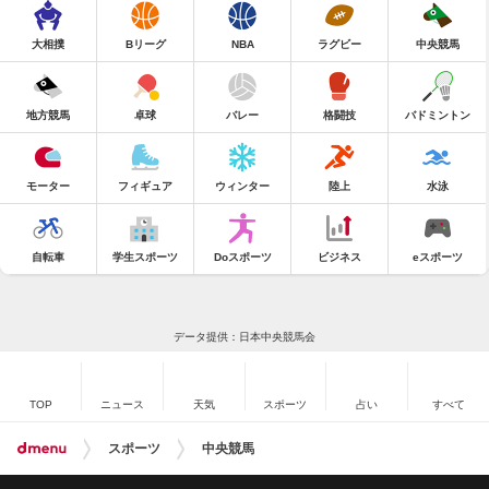
大相撲
Bリーグ
NBA
ラグビー
中央競馬
地方競馬
卓球
バレー
格闘技
バドミントン
モーター
フィギュア
ウィンター
陸上
水泳
自転車
学生スポーツ
Doスポーツ
ビジネス
eスポーツ
データ提供：日本中央競馬会
TOP
ニュース
天気
スポーツ
占い
すべて
スポーツ
中央競馬