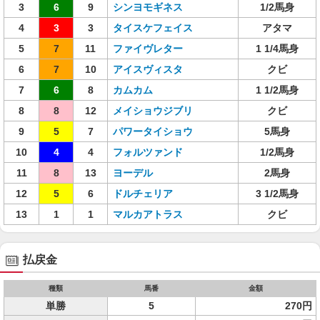
3
6
9
シンヨモギネス
1/2馬身
4
3
3
タイスケフェイス
アタマ
5
7
11
ファイヴレター
1 1/4馬身
6
7
10
アイスヴィスタ
クビ
7
6
8
カムカム
1 1/2馬身
8
8
12
メイショウジブリ
クビ
9
5
7
パワータイショウ
5馬身
10
4
4
フォルツァンド
1/2馬身
11
8
13
ヨーデル
2馬身
12
5
6
ドルチェリア
3 1/2馬身
13
1
1
マルカアトラス
クビ
払戻金
種類
馬番
金額
単勝
5
270円