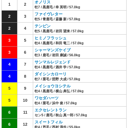
オノリス
1
2
牡7 / 黒鹿毛 / 幸 英明 / 57.0kg
ファイヴレター
2
3
牡5 / 青鹿毛 / 斎藤 新 / 57.0kg
テンピン
2
4
牡5 / 黒鹿毛 / 岩田 望来 / 57.0kg
ヒミノフラッシュ
3
5
牡4 / 黒鹿毛 / 和田 竜二 / 57.0kg
シャーマンズケイブ
3
6
牡3 / 鹿毛 / 岩田 康誠 / 56.0kg
サンマルレジェンド
4
7
牡4 / 黒鹿毛 / 酒井 学 / 57.0kg
ダイシンカローリ
4
8
牡7 / 栗毛 / 団野 大成 / 57.0kg
メイショウヨシテル
5
9
牡4 / 黒鹿毛 / 横山 典弘 / 57.0kg
ワセダハーツ
5
10
牡4 / 栗毛 / 浜中 俊 / 57.0kg
エクセレントラン
6
11
セン5 / 鹿毛 / 秋山 真一郎 / 57.0kg
スイートフィル
6
12
牝4 / 芦毛 / 西村 淳也 / 55.0kg