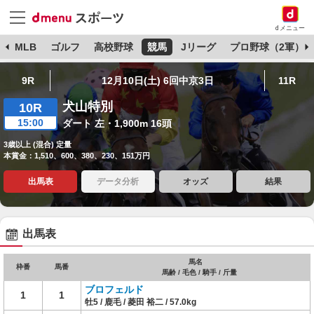
dメニュー
球
MLB
ゴルフ
高校野球
競馬
Jリーグ
プロ野球（2軍）
9R
12月10日(土) 6回中京3日
11R
犬山特別
10R
15:00
ダート 左・1,900m 16頭
3歳以上 (混合) 定量
本賞金：1,510、600、380、230、151万円
出馬表
データ分析
オッズ
結果
出馬表
馬名
枠番
馬番
馬齢 / 毛色 / 騎手 / 斤量
ブロフェルド
1
1
牡5 / 鹿毛 / 菱田 裕二 / 57.0kg