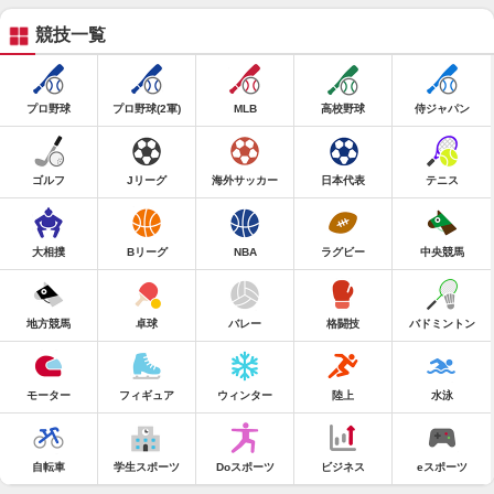
競技一覧
プロ野球
プロ野球(2軍)
MLB
高校野球
侍ジャパン
ゴルフ
Jリーグ
海外サッカー
日本代表
テニス
大相撲
Bリーグ
NBA
ラグビー
中央競馬
地方競馬
卓球
バレー
格闘技
バドミントン
モーター
フィギュア
ウィンター
陸上
水泳
自転車
学生スポーツ
Doスポーツ
ビジネス
eスポーツ