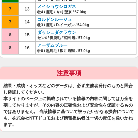
メイショウシロガネ
7
13
牡4 / 鹿毛 / 今村 聖奈 / 57.0kg
コルドンルージュ
7
14
牝3 / 鹿毛 / D.イーガン / 54.0kg
ダッシュダクラウン
8
15
セン4 / 青鹿毛 / 富田 暁 / 57.0kg
アーザムブルー
8
16
牡8 / 黒鹿毛 / 坂井 瑠星 / 57.0kg
注意事項
結果・成績・オッズなどのデータは、必ず主催者発行のものと照合
し確認してください。
本サイトのページ上に掲載されている情報の内容に関しては万全を
期しておりますが、その内容の正確性および安全性を保証するもの
ではありません。 当該情報に基づいて被ったいかなる損害について
も、株式会社NTTドコモおよび情報提供者は一切の責任を負いかね
ます。