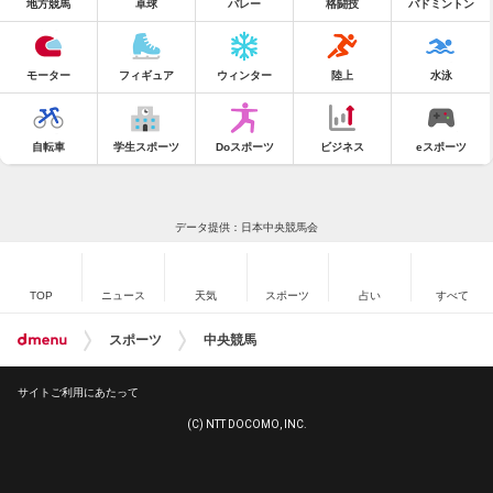
地方競馬
卓球
バレー
格闘技
バドミントン
モーター
フィギュア
ウィンター
陸上
水泳
自転車
学生スポーツ
Doスポーツ
ビジネス
eスポーツ
データ提供：日本中央競馬会
TOP
ニュース
天気
スポーツ
占い
すべて
スポーツ
中央競馬
サイトご利用にあたって
(C) NTT DOCOMO, INC.