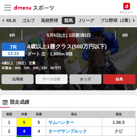
dメニュー
球
MLB
ゴルフ
高校野球
競馬
Jリーグ
プロ野球（2軍）
6R
5月6日(土) 1回新潟3日
8R
4歳以上1勝クラス(500万円以下)
7R
13:15
ダート 左・1,800m 9頭
4歳以上 ［指定］ 定量
本賞金：800、320、200、120、80万円
出馬表
データ分析
オッズ
結果
競走成績
着順
枠番
馬番
馬名
着差
1
5
5
サムハンター
1.56.5
2
4
4
ターゲサンブルック
クビ