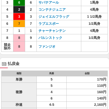
3
6
6
サパテアール
1馬身
4
2
2
コンテナジュニア
4馬身
5
3
3
ジェイエルフラッグ
1 1/2馬身
6
7
7
ラブエスポー
1/2馬身
7
1
1
チャーチャンテン
4馬身
8
8
9
バルンストック
1/2馬身
競走
8
8
ファンジオ
除外
払戻金
種類
馬番
金額
単勝
5
170円
5
110円
複勝
4
160円
6
140円
枠連
4-5
2,160円