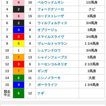
3
8
16
ベルウッドムサシ
1/2馬身
4
2
3
フォードテソーロ
クビ
5
8
15
ロードストレーザ
8馬身
6
2
4
ウィルフォルティス
3/4馬身
7
4
8
オブリージュ
3馬身
8
3
5
スマイルスライヴ
3/4馬身
9
5
9
ヴェールトゥマラン
1 1/4馬身
10
1
2
シュマンドロワ
3/4馬身
11
7
13
シャインフェーブス
5馬身
12
3
6
トーセンコルネリオ
2 1/2馬身
13
7
14
ギンガ
3馬身
14
6
11
ニシノメラーキ
大差
15
4
7
ポーラライツ
1 3/4馬身
競走
6
12
ナギ
中止