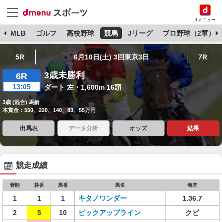
dメニュー
球
MLB
ゴルフ
高校野球
競馬
Jリーグ
プロ野球（2軍）
5R
6月10日(土) 3回東京3日
7R
3歳未勝利
6R
13:05
ダート 左・1,600m 16頭
3歳 (混合) 馬齢
本賞金：550、220、140、83、55万円
出馬表
データ分析
オッズ
結果
競走成績
着順
枠番
馬番
馬名
着差
1
1
1
キタノワンダー
1.36.7
2
5
10
ピックアップライン
クビ