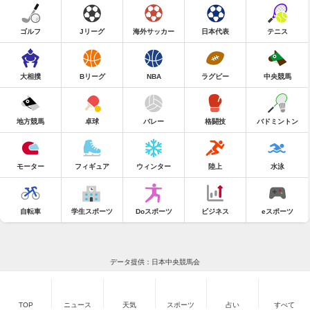
ゴルフ
Jリーグ
海外サッカー
日本代表
テニス
大相撲
Bリーグ
NBA
ラグビー
中央競馬
地方競馬
卓球
バレー
格闘技
バドミントン
モーター
フィギュア
ウィンター
陸上
水泳
自転車
学生スポーツ
Doスポーツ
ビジネス
eスポーツ
データ提供：日本中央競馬会
TOP
ニュース
天気
スポーツ
占い
すべて