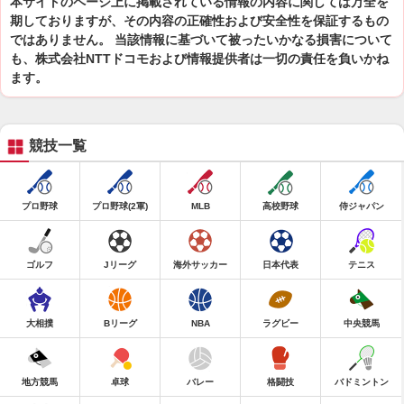
本サイトのページ上に掲載されている情報の内容に関しては万全を
期しておりますが、その内容の正確性および安全性を保証するもの
ではありません。 当該情報に基づいて被ったいかなる損害について
も、株式会社NTTドコモおよび情報提供者は一切の責任を負いかね
ます。
競技一覧
プロ野球
プロ野球(2軍)
MLB
高校野球
侍ジャパン
ゴルフ
Jリーグ
海外サッカー
日本代表
テニス
大相撲
Bリーグ
NBA
ラグビー
中央競馬
地方競馬
卓球
バレー
格闘技
バドミントン