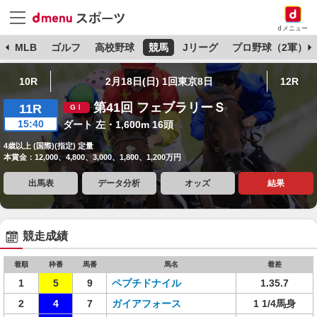
dメニュー
球
MLB
ゴルフ
高校野球
競馬
Jリーグ
プロ野球（2軍）
10R
2月18日(日) 1回東京8日
12R
第41回 フェブラリーＳ
11R
15:40
ダート 左・1,600m 16頭
4歳以上 (国際)(指定) 定量
本賞金：12,000、4,800、3,000、1,800、1,200万円
出馬表
データ分析
オッズ
結果
競走成績
着順
枠番
馬番
馬名
着差
1
5
9
ペプチドナイル
1.35.7
2
4
7
ガイアフォース
1 1/4馬身