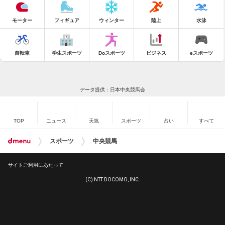
モーター
フィギュア
ウィンター
陸上
水泳
自転車
学生スポーツ
Doスポーツ
ビジネス
eスポーツ
データ提供：日本中央競馬会
TOP
ニュース
天気
スポーツ
占い
すべて
スポーツ
中央競馬
サイトご利用にあたって
(C) NTT DOCOMO, INC.