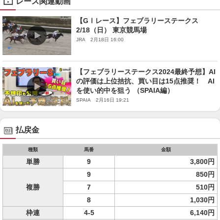
レース関連動画
【GⅠレース】フェブラリーステークス
2/18（日） 東京競馬場
JRA 2月18日 16:00
【フェブラリーステークス2024最終予想】AI
の評価は上位拮抗、買い目は15点推奨！ AI
を使い的中を狙う （SPAIA編）
SPAIA 2月16日 19:21
払戻金
種類
馬番
金額
単勝
9
3,800円
9
850円
複勝
7
510円
8
1,030円
枠連
4-5
6,140円