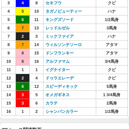
3
4
8
セキフウ
クビ
4
5
10
タガノビューティー
ハナ
5
6
11
キングズソード
1/2馬身
6
7
13
レッドルゼル
3馬身
7
2
3
ミックファイア
ハナ
8
7
14
ウィルソンテソーロ
アタマ
9
8
15
ドンフランキー
アタマ
10
8
16
アルファマム
3/4馬身
11
1
1
イグナイター
クビ
12
2
4
ドゥラエレーデ
クビ
13
6
12
スピーディキック
5馬身
14
3
5
オメガギネス
1 3/4馬身
15
3
6
カラテ
2馬身
16
1
2
シャンパンカラー
1/2馬身