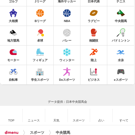
ゴルフ
Jリーグ
海外サッカー
日本代表
テニス
大相撲
Bリーグ
NBA
ラグビー
中央競馬
地方競馬
卓球
バレー
格闘技
バドミントン
モーター
フィギュア
ウィンター
陸上
水泳
自転車
学生スポーツ
Doスポーツ
ビジネス
eスポーツ
データ提供：日本中央競馬会
TOP
ニュース
天気
スポーツ
占い
すべて
スポーツ
中央競馬