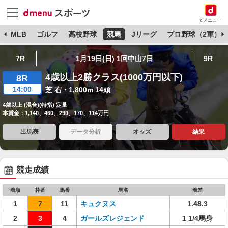
dメニュー
球
MLB
ゴルフ
高校野球
競馬
Jリーグ
プロ野球（2軍）
7R
1月19日(日) 1回中山7日
9R
4歳以上2勝クラス(1000万円以下)
8R
14:00
芝 右・1,800m 14頭
4歳以上 (混合)(特指) 定量
本賞金：1,140、460、290、170、114万円
出馬表
データ分析
オッズ
結果
競走成績
着順
枠番
馬番
馬名
着差
1
7
11
キュクヌス
1.48.3
2
3
4
ガールズレジェンド
1 1/4馬身