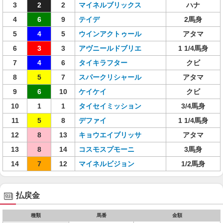
3
2
2
マイネルブリックス
ハナ
4
6
9
テイデ
2馬身
5
4
5
ウインアクトゥール
アタマ
6
3
3
アヴニールドブリエ
1 1/4馬身
7
4
6
タイキラフター
クビ
8
5
7
スパークリシャール
アタマ
9
6
10
ケイケイ
クビ
10
1
1
タイセイミッション
3/4馬身
11
5
8
デファイ
1 1/4馬身
12
8
13
キョウエイブリッサ
アタマ
13
8
14
コスモスプモーニ
3馬身
14
7
12
マイネルビジョン
1/2馬身
払戻金
種類
馬番
金額