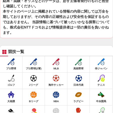
結果・成績・オッズなどのデータは、必ず主催者発行のものと照合
し確認してください。
本サイトのページ上に掲載されている情報の内容に関しては万全を
期しておりますが、その内容の正確性および安全性を保証するもの
ではありません。 当該情報に基づいて被ったいかなる損害について
も、株式会社NTTドコモおよび情報提供者は一切の責任を負いかね
ます。
競技一覧
プロ野球
プロ野球(2軍)
MLB
高校野球
侍ジャパン
ゴルフ
Jリーグ
海外サッカー
日本代表
テニス
大相撲
Bリーグ
NBA
ラグビー
中央競馬