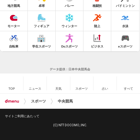
地方競馬
卓球
バレー
格闘技
バドミントン
モーター
フィギュア
ウィンター
陸上
水泳
自転車
学生スポーツ
Doスポーツ
ビジネス
eスポーツ
データ提供：日本中央競馬会
TOP
ニュース
天気
スポーツ
占い
すべて
スポーツ
中央競馬
サイトご利用にあたって
(C) NTT DOCOMO, INC.