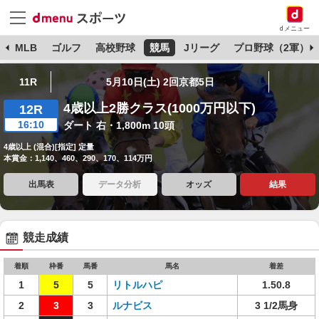
dメニュー
球
MLB
ゴルフ
高校野球
競馬
Jリーグ
プロ野球（2軍）
11R
5月10日(土) 2回京都5日
4歳以上2勝クラス(1000万円以下)
12R
16:10
ダート 右・1,800m 10頭
4歳以上 (混合)[指定] 定量
本賞金：1,140、460、290、170、114万円
出馬表
データ分析
オッズ
結果
競走成績
着順
枠番
馬番
馬名
着差
1
5
5
リトルハピ
1.50.8
2
3
3
ルナビス
3 1/2馬身