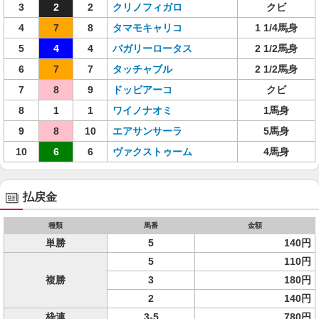
3
2
2
クリノフィガロ
クビ
4
7
8
タマモキャリコ
1 1/4馬身
5
4
4
バガリーロータス
2 1/2馬身
6
7
7
タッチャブル
2 1/2馬身
7
8
9
ドッビアーコ
クビ
8
1
1
ワイノナオミ
1馬身
9
8
10
エアサンサーラ
5馬身
10
6
6
ヴァクストゥーム
4馬身
払戻金
種類
馬番
金額
単勝
5
140円
5
110円
複勝
3
180円
2
140円
枠連
3-5
780円