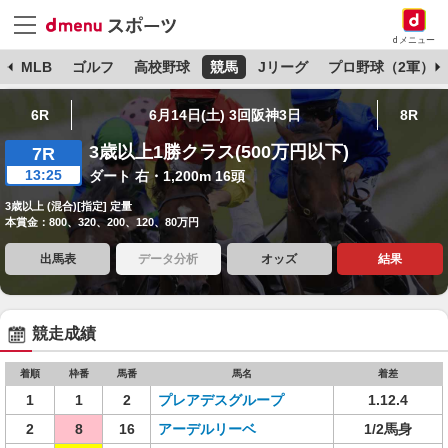
dメニュー
球
MLB
ゴルフ
高校野球
競馬
Jリーグ
プロ野球（2軍）
6R
6月14日(土) 3回阪神3日
8R
3歳以上1勝クラス(500万円以下)
7R
13:25
ダート 右・1,200m 16頭
3歳以上 (混合)[指定] 定量
本賞金：800、320、200、120、80万円
出馬表
データ分析
オッズ
結果
競走成績
着順
枠番
馬番
馬名
着差
1
1
2
プレアデスグループ
1.12.4
2
8
16
アーデルリーベ
1/2馬身