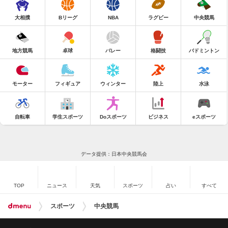
大相撲
Bリーグ
NBA
ラグビー
中央競馬
地方競馬
卓球
バレー
格闘技
バドミントン
モーター
フィギュア
ウィンター
陸上
水泳
自転車
学生スポーツ
Doスポーツ
ビジネス
eスポーツ
データ提供：日本中央競馬会
TOP
ニュース
天気
スポーツ
占い
すべて
スポーツ
中央競馬