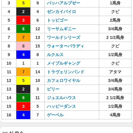
3
5
9
バッハアルプゼー
1馬身
4
2
4
ゼンカイパイロ
クビ
5
3
6
トッピゴー
2馬身
6
6
12
リーサムギニー
3/4馬身
7
7
13
ワールドシリーズ
2 1/2馬身
8
8
15
ウォーターパラディ
クビ
9
4
8
ルクルス
1/2馬身
10
1
1
メイプルギャング
クビ
11
7
14
トラヴェリンバンド
アタマ
12
5
10
カフェロワイヤル
3/4馬身
13
2
3
ピリー
3/4馬身
14
6
11
ジュエルハウス
2 1/2馬身
15
3
5
ハッピーダンス
1/2馬身
16
4
7
ゲーベル
4馬身