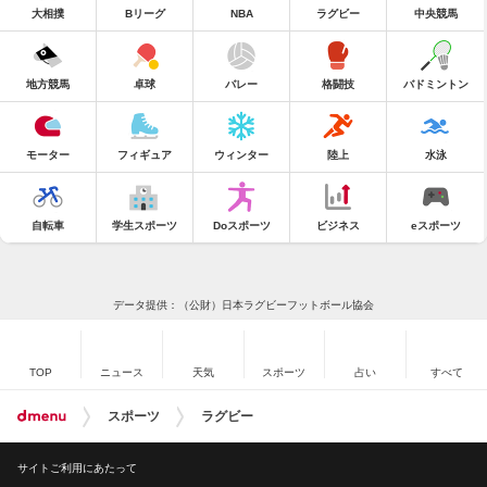
大相撲
Bリーグ
NBA
ラグビー
中央競馬
地方競馬
卓球
バレー
格闘技
バドミントン
モーター
フィギュア
ウィンター
陸上
水泳
自転車
学生スポーツ
Doスポーツ
ビジネス
eスポーツ
データ提供：（公財）日本ラグビーフットボール協会
TOP
ニュース
天気
スポーツ
占い
すべて
スポーツ
ラグビー
サイトご利用にあたって