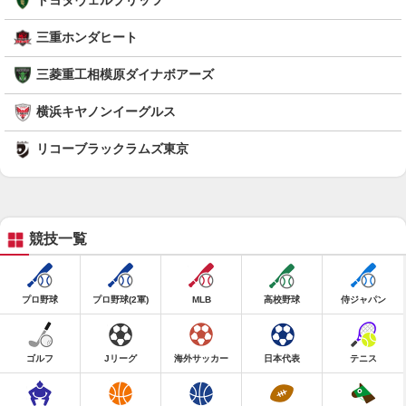
トヨタヴェルブリッツ
三重ホンダヒート
三菱重工相模原ダイナボアーズ
横浜キヤノンイーグルス
リコーブラックラムズ東京
競技一覧
プロ野球
プロ野球(2軍)
MLB
高校野球
侍ジャパン
ゴルフ
Jリーグ
海外サッカー
日本代表
テニス