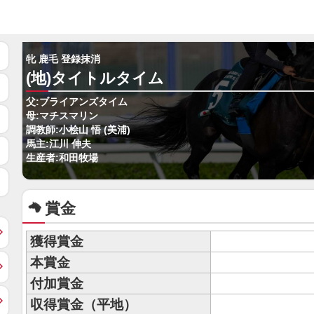
牝 鹿毛 登録抹消
(地)タイトルタイム
父:ブライアンズタイム
母:マチスマリン
調教師:小桧山 悟 (美浦)
馬主:江川 伸夫
生産者:和田牧場
賞金
獲得賞金
本賞金
付加賞金
収得賞金（平地）