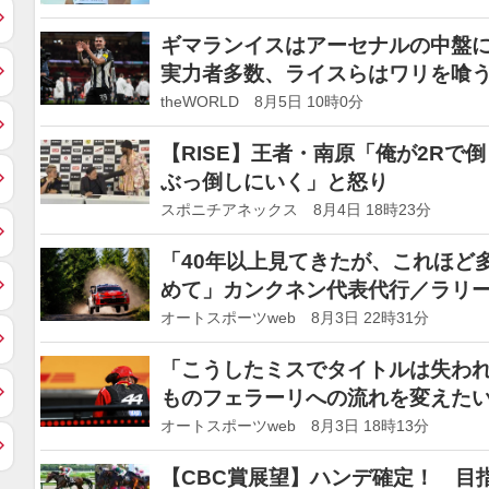
ギマランイスはアーセナルの中盤
実力者多数、ライスらはワリを喰
theWORLD 8月5日 10時0分
【RISE】王者・南原「俺が2Rで
ぶっ倒しにいく」と怒り
スポニチアネックス 8月4日 18時23分
「40年以上見てきたが、これほど
めて」カンクネン代表代行／ラリー
オートスポーツweb 8月3日 22時31分
「こうしたミスでタイトルは失わ
ものフェラーリへの流れを変えたい
事情
オートスポーツweb 8月3日 18時13分
【CBC賞展望】ハンデ確定！ 目