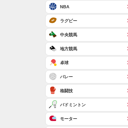
NBA
ラグビー
中央競馬
地方競馬
卓球
バレー
格闘技
バドミントン
モーター