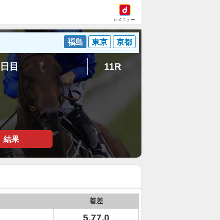
dメニュー
福島
東京
京都
1日目
11R
結果
着差
5.77.0