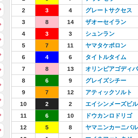
2
3
4
グレートサクセス
3
8
14
ザオーセイラン
4
3
3
シュンラン
5
7
11
ヤマタケポロン
6
4
6
タイトルタイム
7
8
13
オリンピアゴディバ
8
6
9
グレイズシチー
9
7
12
アティックソルト
10
2
2
エイシンメーズビル
11
6
10
ドウカンロドリゴ
12
5
8
ヤマニンカーニバル