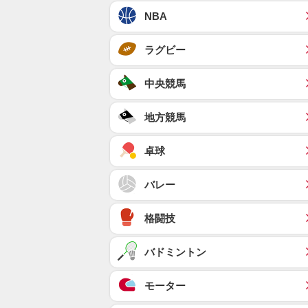
NBA
ラグビー
中央競馬
地方競馬
卓球
バレー
格闘技
バドミントン
モーター