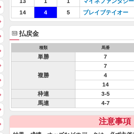
13
1
1
マイネファンタジー
14
4
5
ブレイブテイオー
払戻金
種類
馬番
単勝
7
7
複勝
4
14
枠連
3-5
馬連
4-7
注意事項