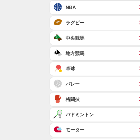
NBA
ラグビー
中央競馬
地方競馬
卓球
バレー
格闘技
バドミントン
モーター