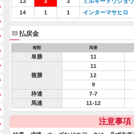
13
3
3
ミルキートウショウ
14
1
1
インターマサヒロ
払戻金
種類
馬番
単勝
11
11
複勝
12
9
枠連
7-7
馬連
11-12
注意事項