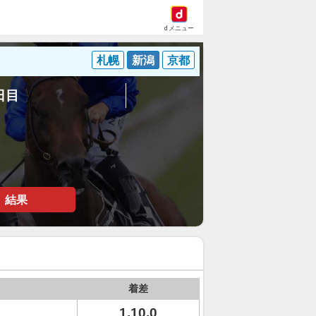
dメニュー
札幌
新潟
京都
8日目
結果
着差
1.10.0