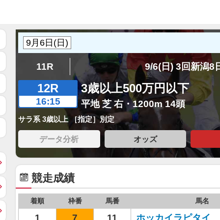
11R
9/6(日) 3回新潟
12R
3歳以上500万円以下
16:15
平地 芝 右・1200m 14頭
サラ系 3歳以上 ［指定］別定
データ分析
オッズ
競走成績
着順
枠番
馬番
馬名
1
7
11
ホッカイラピタイ