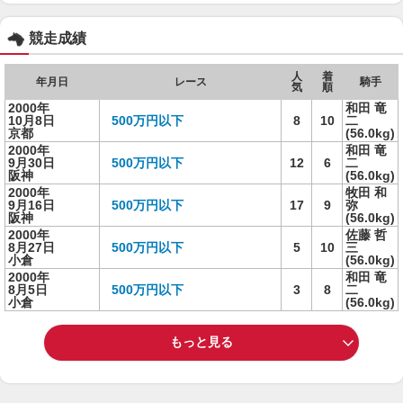
競走成績
人
着
年月日
レース
騎手
気
順
2000年
和田 竜
10月8日
500万円以下
8
10
二
京都
(56.0kg)
2000年
和田 竜
9月30日
500万円以下
12
6
二
阪神
(56.0kg)
2000年
牧田 和
9月16日
500万円以下
17
9
弥
阪神
(56.0kg)
2000年
佐藤 哲
8月27日
500万円以下
5
10
三
小倉
(56.0kg)
2000年
和田 竜
8月5日
500万円以下
3
8
二
小倉
(56.0kg)
もっと見る