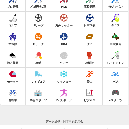
プロ野球
プロ野球(2軍)
MLB
高校野球
侍ジャパン
ゴルフ
Jリーグ
海外サッカー
日本代表
テニス
大相撲
Bリーグ
NBA
ラグビー
中央競馬
地方競馬
卓球
バレー
格闘技
バドミントン
モーター
フィギュア
ウィンター
陸上
水泳
自転車
学生スポーツ
Doスポーツ
ビジネス
eスポーツ
データ提供：日本中央競馬会