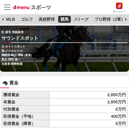
dメニュー
球
MLB
ゴルフ
高校野球
競馬
Jリーグ
プロ野球（2軍）
牡 鹿毛 登録抹消
サウンドスポット
父:タイトスポット
母:ノースヒミコ
調教師:崎山 博樹 (栗東)
馬主:増田 雄一
生産者:岡崎牧場
賞金
獲得賞金
2,850万円
本賞金
2,850万円
付加賞金
0万円
収得賞金（平地）
400万円
収得賞金（障害）
0万円