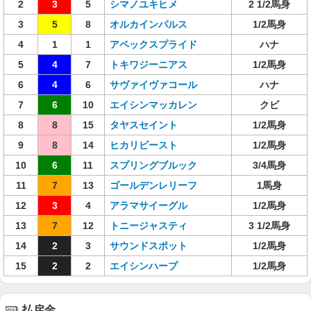
2
3
5
シマノユキヒメ
2 1/2馬身
3
5
8
オルカインパルス
1/2馬身
4
1
1
アペックスプライド
ハナ
5
4
7
トキワジーニアス
1/2馬身
6
4
6
サヴァイヴァコール
ハナ
7
6
10
エイシンマッカレン
クビ
8
8
15
タヤスセイント
1/2馬身
9
8
14
ヒカリビースト
1/2馬身
10
6
11
スプリングブルック
3/4馬身
11
7
13
ゴールデンレリーフ
1馬身
12
3
4
アラマサイーグル
1/2馬身
13
7
12
トニージャスティ
3 1/2馬身
14
2
3
サウンドスポット
1/2馬身
15
2
2
エイシンハープ
1/2馬身
払戻金