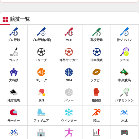
競技一覧
プロ野球
プロ野球(2軍)
MLB
高校野球
侍ジャパン
ゴルフ
Jリーグ
海外サッカー
日本代表
テニス
大相撲
Bリーグ
NBA
ラグビー
中央競馬
地方競馬
卓球
バレー
格闘技
バドミントン
モーター
フィギュア
ウィンター
陸上
水泳