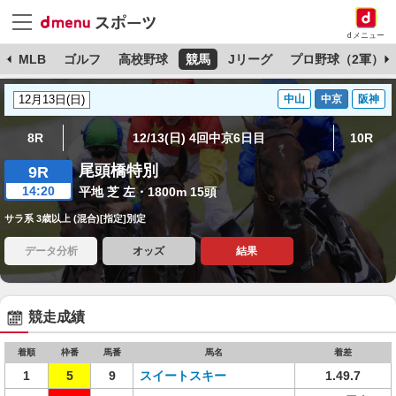
dメニュー
球
MLB
ゴルフ
高校野球
競馬
Jリーグ
プロ野球（2軍）
中山
中京
阪神
8R
12/13(日) 4回中京6日目
10R
尾頭橋特別
9R
14:20
平地 芝 左・1800m 15頭
サラ系 3歳以上 (混合)[指定]別定
データ分析
オッズ
結果
競走成績
着順
枠番
馬番
馬名
着差
1
5
9
スイートスキー
1.49.7