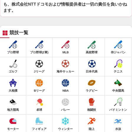
も、株式会社NTTドコモおよび情報提供者は一切の責任を負いかね
ます。
競技一覧
プロ野球
プロ野球(2軍)
MLB
高校野球
侍ジャパン
ゴルフ
Jリーグ
海外サッカー
日本代表
テニス
大相撲
Bリーグ
NBA
ラグビー
中央競馬
地方競馬
卓球
バレー
格闘技
バドミントン
モーター
フィギュア
ウィンター
陸上
水泳