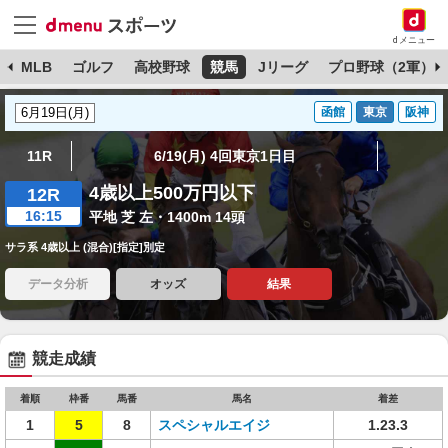
dメニュー
球
MLB
ゴルフ
高校野球
競馬
Jリーグ
プロ野球（2軍）
函館
東京
阪神
11R
6/19(月) 4回東京1日目
4歳以上500万円以下
12R
16:15
平地 芝 左・1400m 14頭
サラ系 4歳以上 (混合)[指定]別定
データ分析
オッズ
結果
競走成績
着順
枠番
馬番
馬名
着差
1
5
8
スペシャルエイジ
1.23.3