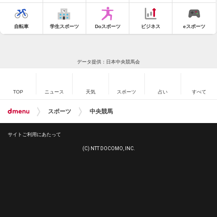
自転車
学生スポーツ
Doスポーツ
ビジネス
eスポーツ
データ提供：日本中央競馬会
TOP
ニュース
天気
スポーツ
占い
すべて
スポーツ
中央競馬
サイトご利用にあたって
(C) NTT DOCOMO, INC.