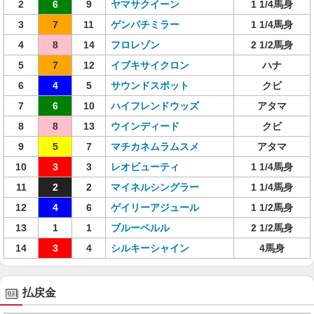
2
6
9
ヤマサクイーン
1 1/4馬身
3
7
11
ゲンパチミラー
1 1/4馬身
4
8
14
フロレゾン
2 1/2馬身
5
7
12
イブキサイクロン
ハナ
6
4
5
サウンドスポット
クビ
7
6
10
ハイフレンドウッズ
アタマ
8
8
13
ウインディード
クビ
9
5
7
マチカネムラムスメ
アタマ
10
3
3
レオビューティ
1 1/4馬身
11
2
2
マイネルシングラー
1 1/4馬身
12
4
6
ゲイリーアジュール
1 1/2馬身
13
1
1
ブルーペルル
2 1/2馬身
14
3
4
シルキーシャイン
4馬身
払戻金