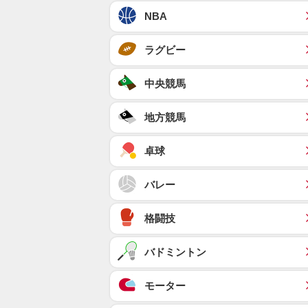
NBA
ラグビー
中央競馬
地方競馬
卓球
バレー
格闘技
バドミントン
モーター