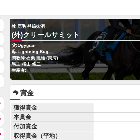
牡 鹿毛 登録抹消
(外)クリールサミット
父:Ogygian
母:Lightning Bug
調教師:石栗 龍雄 (美浦)
馬主:横山 修二
生産者:
賞金
獲得賞金
本賞金
付加賞金
収得賞金（平地）