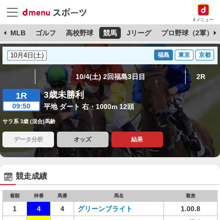
dメニュー
球
MLB
ゴルフ
高校野球
競馬
Jリーグ
プロ野球（2軍）
福島
東京
京都
10/4(土) 2回福島3日目
2R
3歳未勝利
1R
09:50
平地 ダート 右・1000m 12頭
サラ系 3歳 (混合)馬齢
データ分析
オッズ
結果
競走成績
着順
枠番
馬番
馬名
着差
1
4
4
グリーンブライト
1.00.8