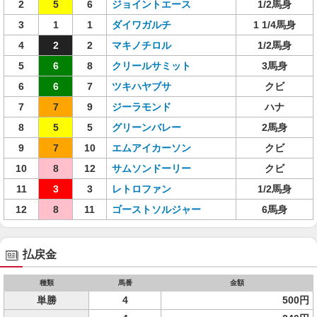
2
5
6
ジョイントエース
1/2馬身
3
1
1
ダイワガルチ
1 1/4馬身
4
2
2
マキノチロル
1/2馬身
5
6
8
クリールサミット
3馬身
6
6
7
ツキハヤブサ
クビ
7
7
9
ジーラモンド
ハナ
8
5
5
グリーンバレー
2馬身
9
7
10
エムアイカーソン
クビ
10
8
12
サムソンドーリー
クビ
11
3
3
レトロファン
1/2馬身
12
8
11
ゴーストソルジャー
6馬身
払戻金
種類
馬番
金額
単勝
4
500円