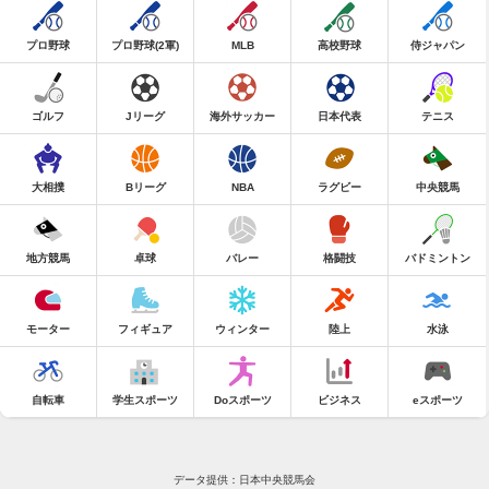
プロ野球
プロ野球(2軍)
MLB
高校野球
侍ジャパン
ゴルフ
Jリーグ
海外サッカー
日本代表
テニス
大相撲
Bリーグ
NBA
ラグビー
中央競馬
地方競馬
卓球
バレー
格闘技
バドミントン
モーター
フィギュア
ウィンター
陸上
水泳
自転車
学生スポーツ
Doスポーツ
ビジネス
eスポーツ
データ提供：日本中央競馬会