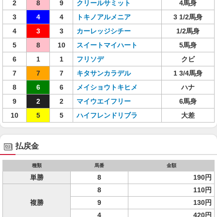
2
8
9
クリールサミット
4馬身
3
4
4
トキノアルメニア
3 1/2馬身
4
3
3
カーレッジシチー
1/2馬身
5
8
10
スイートマイハート
5馬身
6
1
1
フリソデ
クビ
7
7
7
キタサンカラデル
1 3/4馬身
8
6
6
メイショウトキヒメ
ハナ
9
2
2
マイウエイフリー
6馬身
10
5
5
ハイフレンドリブラ
大差
払戻金
種類
馬番
金額
単勝
8
190円
8
110円
複勝
9
130円
4
420円