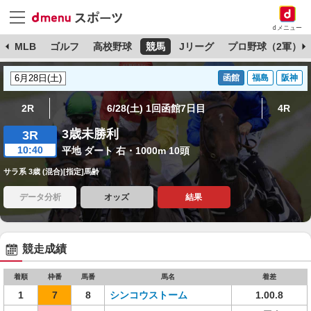
dメニュー
球
MLB
ゴルフ
高校野球
競馬
Jリーグ
プロ野球（2軍）
函館
福島
阪神
2R
6/28(土) 1回函館7日目
4R
3歳未勝利
3R
10:40
平地 ダート 右・1000m 10頭
サラ系 3歳 (混合)[指定]馬齢
データ分析
オッズ
結果
競走成績
着順
枠番
馬番
馬名
着差
1
7
8
シンコウストーム
1.00.8