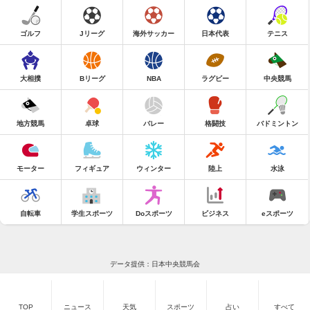
ゴルフ
Jリーグ
海外サッカー
日本代表
テニス
大相撲
Bリーグ
NBA
ラグビー
中央競馬
地方競馬
卓球
バレー
格闘技
バドミントン
モーター
フィギュア
ウィンター
陸上
水泳
自転車
学生スポーツ
Doスポーツ
ビジネス
eスポーツ
データ提供：日本中央競馬会
TOP
ニュース
天気
スポーツ
占い
すべて