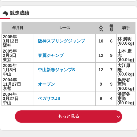
競走成績
人
着
年月日
レース
騎手
気
順
2005年
林 満明
3月12日
阪神スプリングジャンプ
10
6
(60.0kg)
阪神
2005年
山本 康
2月5日
春麗ジャンプ
12
9
志
東京
(60.0kg)
2005年
大江原
1月8日
中山新春ジャンプS
12
7
隆
中山
(60.0kg)
2004年
浜野谷
11月27日
オープン
9
9
憲尚
京都
(60.0kg)
2004年
浜野谷
3月27日
ペガサスJS
9
4
憲尚
中山
(60.0kg)
もっと見る