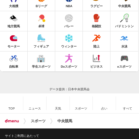
大相撲
Bリーグ
NBA
ラグビー
中央競馬
地方競馬
卓球
バレー
格闘技
バドミントン
モーター
フィギュア
ウィンター
陸上
水泳
自転車
学生スポーツ
Doスポーツ
ビジネス
eスポーツ
データ提供：日本中央競馬会
TOP
ニュース
天気
スポーツ
占い
すべて
スポーツ
中央競馬
サイトご利用にあたって