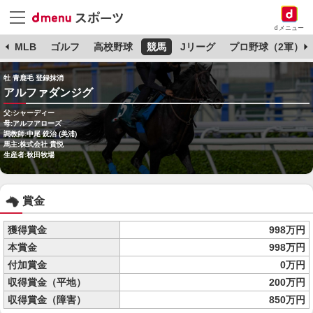
dメニュー
球
MLB
ゴルフ
高校野球
競馬
Jリーグ
プロ野球（2軍）
牡 青鹿毛 登録抹消
アルファダンジグ
父:シャーディー
母:アルフアローズ
調教師:中尾 銑治 (美浦)
馬主:株式会社 貴悦
生産者:秋田牧場
賞金
獲得賞金
998万円
本賞金
998万円
付加賞金
0万円
収得賞金（平地）
200万円
収得賞金（障害）
850万円