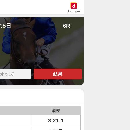
dメニュー
京5日
6R
オッズ
結果
着差
3.21.1