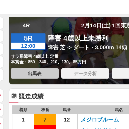
4R
2月14日(土) 1回東
5R
障害 4歳以上未勝利
12:00
障害 芝 -> ダート・3,000m 14頭
サラ系障害 4歳以上 定量
本賞金：850、340、210、130、85万円
出馬表
データ分析
競走成績
着順
枠番
馬番
馬名
1
7
12
メジロブルーム