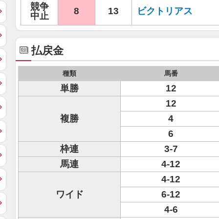
競争
8
13
ビクトリアス
中止
払戻金
種類
馬番
単勝
12
12
複勝
4
6
枠連
3-7
馬連
4-12
4-12
ワイド
6-12
4-6