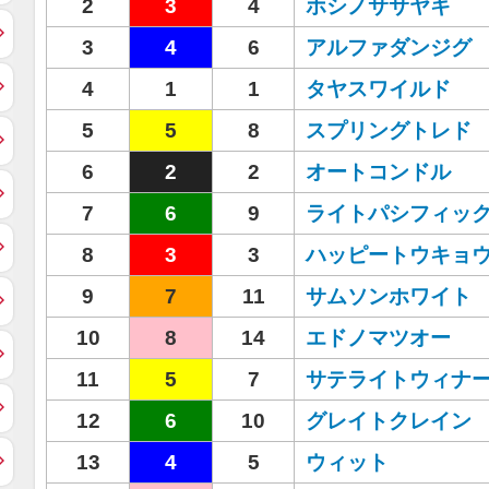
2
3
4
ホシノササヤキ
3
4
6
アルファダンジグ
4
1
1
タヤスワイルド
5
5
8
スプリングトレド
6
2
2
オートコンドル
7
6
9
ライトパシフィッ
8
3
3
ハッピートウキョ
9
7
11
サムソンホワイト
10
8
14
エドノマツオー
11
5
7
サテライトウィナ
12
6
10
グレイトクレイン
13
4
5
ウィット