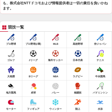
も、株式会社NTTドコモおよび情報提供者は一切の責任を負いかね
ます。
競技一覧
プロ野球
プロ野球(2軍)
MLB
高校野球
侍ジャパン
ゴルフ
Jリーグ
海外サッカー
日本代表
テニス
大相撲
Bリーグ
NBA
ラグビー
中央競馬
地方競馬
卓球
バレー
格闘技
バドミントン
モーター
フィギュア
ウィンター
陸上
水泳