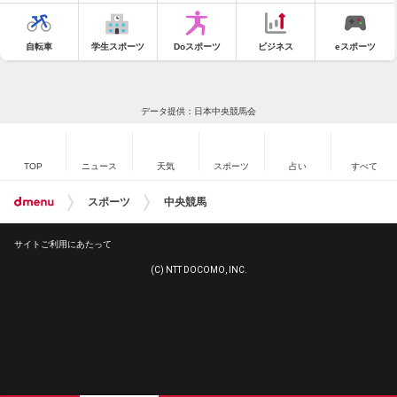
自転車
学生スポーツ
Doスポーツ
ビジネス
eスポーツ
データ提供：日本中央競馬会
TOP
ニュース
天気
スポーツ
占い
すべて
スポーツ
中央競馬
サイトご利用にあたって
(C) NTT DOCOMO, INC.