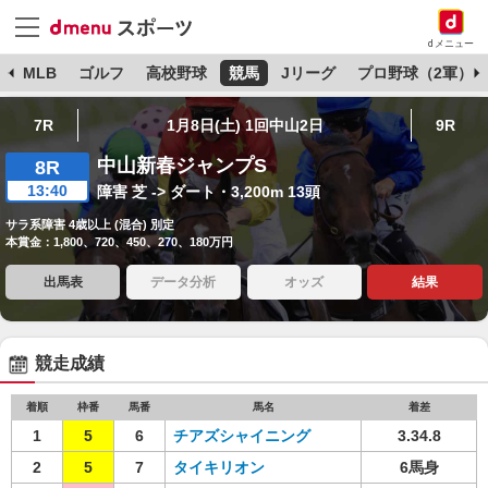
dメニュー
球
MLB
ゴルフ
高校野球
競馬
Jリーグ
プロ野球（2軍）
7R
1月8日(土) 1回中山2日
9R
中山新春ジャンプS
8R
13:40
障害 芝 -> ダート・3,200m 13頭
サラ系障害 4歳以上 (混合) 別定
本賞金：1,800、720、450、270、180万円
出馬表
データ分析
オッズ
結果
競走成績
着順
枠番
馬番
馬名
着差
1
5
6
チアズシャイニング
3.34.8
2
5
7
タイキリオン
6馬身