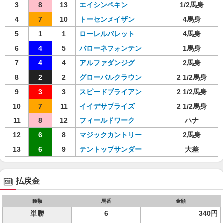
3
8
13
エイシンペキン
1/2馬身
4
7
10
トーセンメイザン
4馬身
5
1
1
ローレルバレット
4馬身
6
4
5
バローネフォンテン
1馬身
7
4
4
アルファダンジグ
2馬身
8
2
2
グローバルクラウン
2 1/2馬身
9
3
3
スピードブライアン
2 1/2馬身
10
7
11
イイデサプライズ
2 1/2馬身
11
8
12
フィールドワーク
ハナ
12
6
8
マジックカントリー
2馬身
13
6
9
テントップサンダー
大差
払戻金
種類
馬番
金額
単勝
6
340円