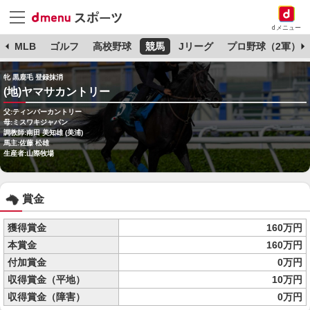
dメニュー
球
MLB
ゴルフ
高校野球
競馬
Jリーグ
プロ野球（2軍）
牝 黒鹿毛 登録抹消
(地)ヤマサカントリー
父:ティンバーカントリー
母:ミスワキジャパン
調教師:南田 美知雄 (美浦)
馬主:佐藤 松雄
生産者:山際牧場
賞金
獲得賞金
160万円
本賞金
160万円
付加賞金
0万円
収得賞金（平地）
10万円
収得賞金（障害）
0万円