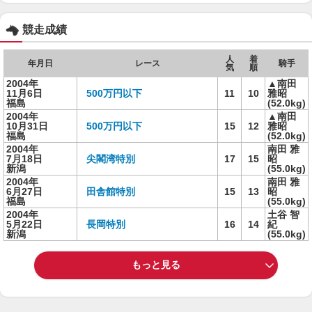
競走成績
人
着
年月日
レース
騎手
気
順
2004年
▲南田
11月6日
500万円以下
11
10
雅昭
福島
(52.0kg)
2004年
▲南田
10月31日
500万円以下
15
12
雅昭
福島
(52.0kg)
2004年
南田 雅
7月18日
尖閣湾特別
17
15
昭
新潟
(55.0kg)
2004年
南田 雅
6月27日
田舎館特別
15
13
昭
福島
(55.0kg)
2004年
土谷 智
5月22日
長岡特別
16
14
紀
新潟
(55.0kg)
もっと見る