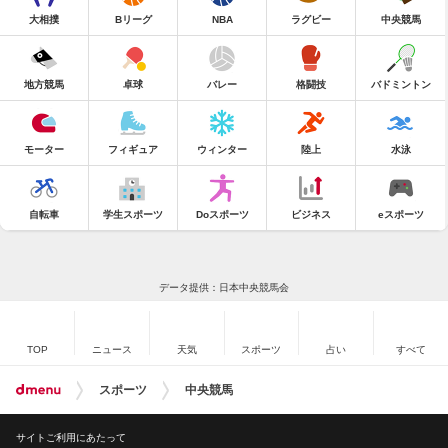
大相撲
Bリーグ
NBA
ラグビー
中央競馬
地方競馬
卓球
バレー
格闘技
バドミントン
モーター
フィギュア
ウィンター
陸上
水泳
自転車
学生スポーツ
Doスポーツ
ビジネス
eスポーツ
データ提供：日本中央競馬会
TOP
ニュース
天気
スポーツ
占い
すべて
スポーツ
中央競馬
サイトご利用にあたって