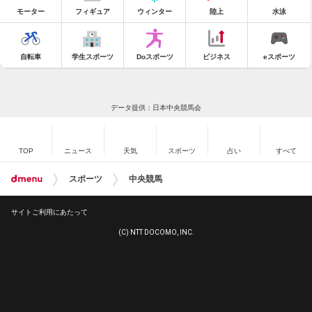
モーター
フィギュア
ウィンター
陸上
水泳
自転車
学生スポーツ
Doスポーツ
ビジネス
eスポーツ
データ提供：日本中央競馬会
TOP
ニュース
天気
スポーツ
占い
すべて
スポーツ
中央競馬
サイトご利用にあたって
(C) NTT DOCOMO, INC.