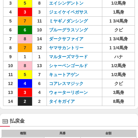
3
5
8
エイシンデントン
1/2馬身
4
3
3
ジェイケイペガサス
1馬身
5
7
11
ミヤギノダンシング
1 3/4馬身
6
6
10
ブルーグラスソング
クビ
7
8
14
ダークサファイア
1 3/4馬身
8
7
12
ヤマサカントリー
1 1/4馬身
9
1
1
マルターズマラード
ハナ
10
8
13
シャーペンゴールド
1/2馬身
11
5
7
キュートアゲン
1/2馬身
12
4
6
コアレスマジック
クビ
13
3
4
ウォーターリボーン
3馬身
14
2
2
タイキガイア
8馬身
払戻金
種類
馬番
金額