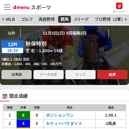
dメニュー
球
MLB
ゴルフ
高校野球
競馬
Jリーグ
プロ野球（2軍）
11R
11月2日(日) 3回福島3日
秋保特別
12R
16:10
芝 右・1,200m 14頭
3歳以上 (混合) 別定
本賞金：1,050、420、260、160、105万円
出馬表
データ分析
オッズ
結果
競走成績
着順
枠番
馬番
馬名
着差
1
6
9
ポジションワン
1.08.1
2
4
5
キティーパラダイス
3馬身