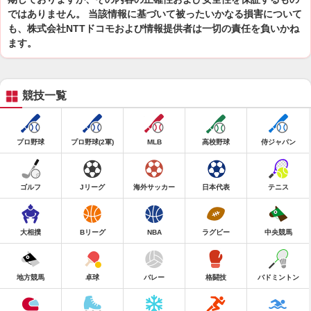
ではありません。 当該情報に基づいて被ったいかなる損害について
も、株式会社NTTドコモおよび情報提供者は一切の責任を負いかね
ます。
競技一覧
プロ野球
プロ野球(2軍)
MLB
高校野球
侍ジャパン
ゴルフ
Jリーグ
海外サッカー
日本代表
テニス
大相撲
Bリーグ
NBA
ラグビー
中央競馬
地方競馬
卓球
バレー
格闘技
バドミントン