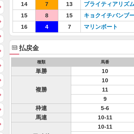
14
7
13
ブライティアリズ
15
8
15
キョクイチバンブ
16
4
7
マリンボート
払戻金
種類
馬番
単勝
10
10
複勝
11
9
枠連
5-6
馬連
10-11
10-11