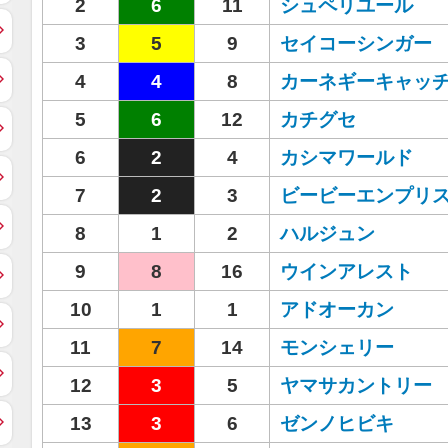
2
6
11
シュペリユール
3
5
9
セイコーシンガー
4
4
8
カーネギーキャッ
5
6
12
カチグセ
6
2
4
カシマワールド
7
2
3
ビービーエンプリ
8
1
2
ハルジュン
9
8
16
ウインアレスト
10
1
1
アドオーカン
11
7
14
モンシェリー
12
3
5
ヤマサカントリー
13
3
6
ゼンノヒビキ