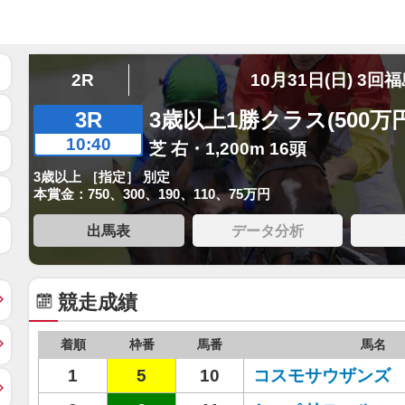
2R
10月31日(日) 3回
3R
3歳以上1勝クラス(500万
10:40
芝 右・1,200m 16頭
3歳以上 ［指定］ 別定
本賞金：750、300、190、110、75万円
出馬表
データ分析
競走成績
着順
枠番
馬番
馬名
1
5
10
コスモサウザンズ