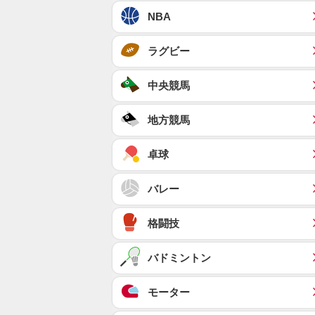
NBA
ラグビー
中央競馬
地方競馬
卓球
バレー
格闘技
バドミントン
モーター