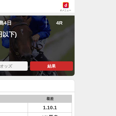
dメニュー
福島4日
4R
円以下)
オッズ
結果
着差
1.10.1