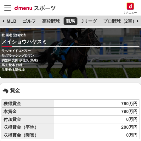
dメニュー
球
MLB
ゴルフ
高校野球
競馬
Jリーグ
プロ野球（2軍）
牡 栗毛 登録抹消
メイショウハヤスミ
父:ジェイドロバリー
母:ブラッシングロマン
調教師:安田 伊佐夫 (栗東)
馬主:松本 好雄
生産者:太陽牧場
賞金
獲得賞金
790万円
本賞金
790万円
付加賞金
0万円
収得賞金（平地）
200万円
収得賞金（障害）
0万円