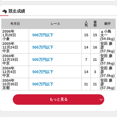
競走成績
人
着
年月日
レース
騎手
気
順
2006年
▲小島
1月28日
500万円以下
15
15
太一
小倉
(54.0kg)
2005年
安田 康
12月24日
500万円以下
14
16
彦
中京
(57.0kg)
2004年
安田 康
12月19日
500万円以下
7
11
彦
中京
(57.0kg)
2004年
安田 康
12月4日
500万円以下
14
3
彦
中京
(57.0kg)
2004年
安田 康
10月30日
500万円以下
11
11
彦
京都
(57.0kg)
もっと見る