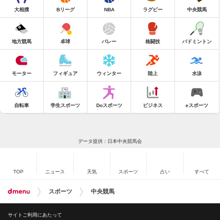
大相撲
Bリーグ
NBA
ラグビー
中央競馬
地方競馬
卓球
バレー
格闘技
バドミントン
モーター
フィギュア
ウィンター
陸上
水泳
自転車
学生スポーツ
Doスポーツ
ビジネス
eスポーツ
データ提供：日本中央競馬会
TOP
ニュース
天気
スポーツ
占い
すべて
スポーツ
中央競馬
サイトご利用にあたって