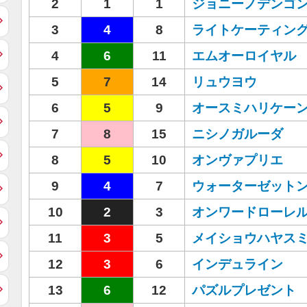
2
1
1
ジョニーノデンゴ
3
4
8
ライトケーティン
4
6
11
エムオーロイヤル
5
7
14
リュウヨウ
6
5
9
オースミハリケー
7
8
15
ニシノガルーダ
8
5
10
オンヴァプリエ
9
4
7
ウォーターゼット
10
2
3
オンワードローレ
11
3
5
メイショウハヤス
12
3
6
インデュライン
13
6
12
パズルプレゼント