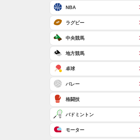
NBA
ラグビー
中央競馬
地方競馬
卓球
バレー
格闘技
バドミントン
モーター