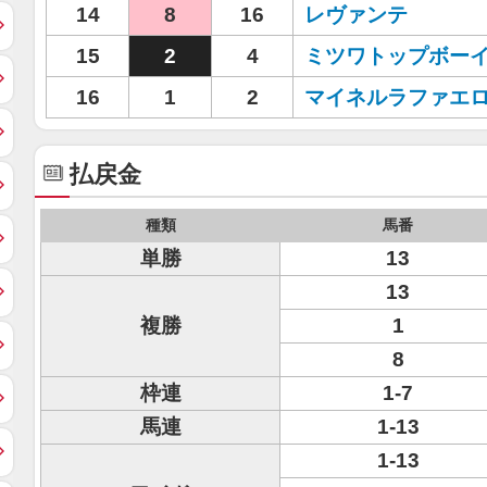
14
8
16
レヴァンテ
15
2
4
ミツワトップボー
16
1
2
マイネルラファエ
払戻金
種類
馬番
単勝
13
13
複勝
1
8
枠連
1-7
馬連
1-13
1-13