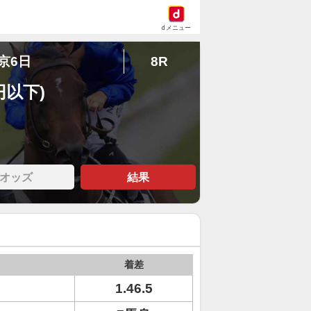
dメニュー
中京6日
8R
円以下)
オッズ
結果
着差
1.46.5