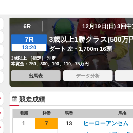
6R
12月19日(日) 3回
7R
3歳以上1勝クラス(500万
13:20
ダート 左・1,700m 16頭
3歳以上 ［指定］ 別定
本賞金：750、300、190、110、75万円
出馬表
データ分析
競走成績
着順
枠番
馬番
馬名
1
7
13
ヒーローアンセム