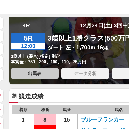
4R
12月24日(土) 3回
5R
3歳以上1勝クラス(500万
12:00
ダート 左・1,700m 16頭
3歳以上 (混合)[指定] 別定
本賞金：750、300、190、110、75万円
出馬表
データ分析
競走成績
着順
枠番
馬番
馬名
1
8
15
ブルーフランカー