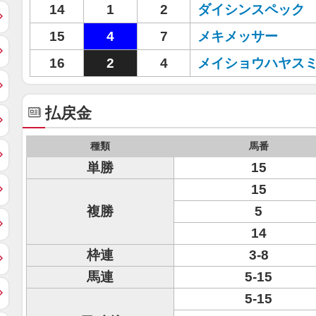
14
1
2
ダイシンスペック
15
4
7
メキメッサー
16
2
4
メイショウハヤス
払戻金
種類
馬番
単勝
15
15
複勝
5
14
枠連
3-8
馬連
5-15
5-15