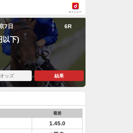
dメニュー
中京7日
6R
円以下)
オッズ
結果
着差
1.45.0