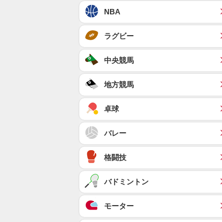
NBA
ラグビー
中央競馬
地方競馬
卓球
バレー
格闘技
バドミントン
モーター