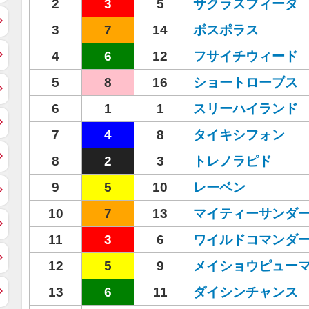
2
3
5
サクラスフィーダ
3
7
14
ボスポラス
4
6
12
フサイチウィード
5
8
16
ショートローブス
6
1
1
スリーハイランド
7
4
8
タイキシフォン
8
2
3
トレノラピド
9
5
10
レーベン
10
7
13
マイティーサンダ
11
3
6
ワイルドコマンダ
12
5
9
メイショウピュー
13
6
11
ダイシンチャンス