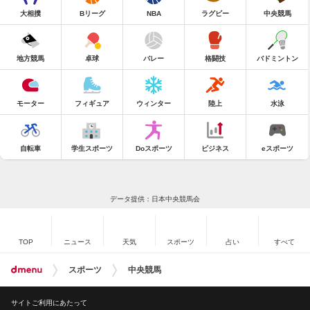
大相撲
Bリーグ
NBA
ラグビー
中央競馬
地方競馬
卓球
バレー
格闘技
バドミントン
モーター
フィギュア
ウィンター
陸上
水泳
自転車
学生スポーツ
Doスポーツ
ビジネス
eスポーツ
データ提供：日本中央競馬会
TOP
ニュース
天気
スポーツ
占い
すべて
スポーツ
中央競馬
サイトご利用にあたって