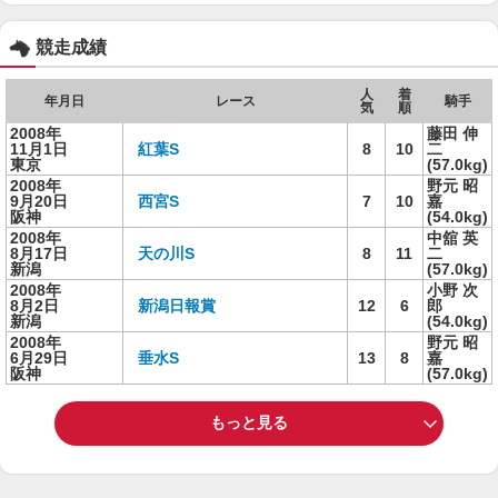
競走成績
人
着
年月日
レース
騎手
気
順
2008年
藤田 伸
11月1日
紅葉S
8
10
二
東京
(57.0kg)
2008年
野元 昭
9月20日
西宮S
7
10
嘉
阪神
(54.0kg)
2008年
中舘 英
8月17日
天の川S
8
11
二
新潟
(57.0kg)
2008年
小野 次
8月2日
新潟日報賞
12
6
郎
新潟
(54.0kg)
2008年
野元 昭
6月29日
垂水S
13
8
嘉
阪神
(57.0kg)
もっと見る