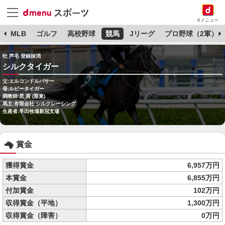
dメニュー
球
MLB
ゴルフ
高校野球
競馬
Jリーグ
プロ野球（2軍）
牡 芦毛 登録抹消
シルクタイガー
父:エルコンドルパサー
母:ルビータイガー
調教師:昆 貢 (栗東)
馬主:有限会社 シルクレーシング
生産者:早田牧場新冠支場
賞金
獲得賞金
6,957万円
本賞金
6,855万円
付加賞金
102万円
収得賞金（平地）
1,300万円
収得賞金（障害）
0万円