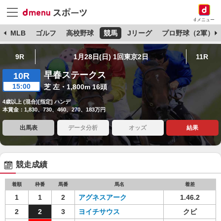
dメニュー
球
MLB
ゴルフ
高校野球
競馬
Jリーグ
プロ野球（2軍）
9R
1月28日(日) 1回東京2日
11R
早春ステークス
10R
15:00
芝 左・1,800m 16頭
4歳以上 (混合)[指定] ハンデ
本賞金：1,830、730、460、270、183万円
出馬表
データ分析
オッズ
結果
競走成績
着順
枠番
馬番
馬名
着差
1
1
2
アグネスアーク
1.46.2
2
2
3
ヨイチサウス
クビ