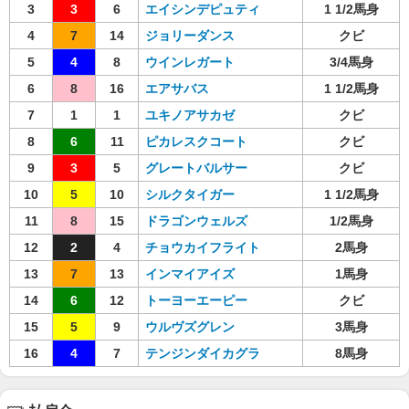
3
3
6
エイシンデピュティ
1 1/2馬身
4
7
14
ジョリーダンス
クビ
5
4
8
ウインレガート
3/4馬身
6
8
16
エアサバス
1 1/2馬身
7
1
1
ユキノアサカゼ
クビ
8
6
11
ピカレスクコート
クビ
9
3
5
グレートバルサー
クビ
10
5
10
シルクタイガー
1 1/2馬身
11
8
15
ドラゴンウェルズ
1/2馬身
12
2
4
チョウカイフライト
2馬身
13
7
13
インマイアイズ
1馬身
14
6
12
トーヨーエーピー
クビ
15
5
9
ウルヴズグレン
3馬身
16
4
7
テンジンダイカグラ
8馬身