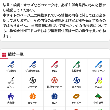
結果・成績・オッズなどのデータは、必ず主催者発行のものと照合
し確認してください。
本サイトのページ上に掲載されている情報の内容に関しては万全を
期しておりますが、その内容の正確性および安全性を保証するもの
ではありません。 当該情報に基づいて被ったいかなる損害について
も、株式会社NTTドコモおよび情報提供者は一切の責任を負いかね
ます。
競技一覧
プロ野球
プロ野球(2軍)
MLB
高校野球
侍ジャパン
ゴルフ
Jリーグ
海外サッカー
日本代表
テニス
大相撲
Bリーグ
NBA
ラグビー
中央競馬