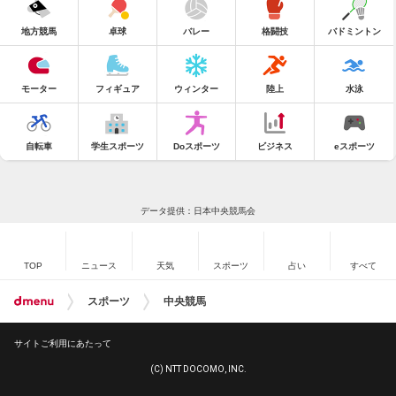
地方競馬
卓球
バレー
格闘技
バドミントン
モーター
フィギュア
ウィンター
陸上
水泳
自転車
学生スポーツ
Doスポーツ
ビジネス
eスポーツ
データ提供：日本中央競馬会
TOP
ニュース
天気
スポーツ
占い
すべて
スポーツ
中央競馬
サイトご利用にあたって
(C) NTT DOCOMO, INC.