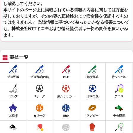
し確認してください。
本サイトのページ上に掲載されている情報の内容に関しては万全を
期しておりますが、その内容の正確性および安全性を保証するもの
ではありません。 当該情報に基づいて被ったいかなる損害について
も、株式会社NTTドコモおよび情報提供者は一切の責任を負いかね
ます。
競技一覧
プロ野球
プロ野球(2軍)
MLB
高校野球
侍ジャパン
ゴルフ
Jリーグ
海外サッカー
日本代表
テニス
大相撲
Bリーグ
NBA
ラグビー
中央競馬