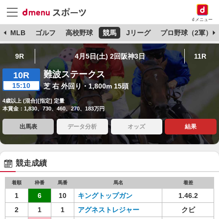
dメニュー
球
MLB
ゴルフ
高校野球
競馬
Jリーグ
プロ野球（2軍）
9R
4月5日(土) 2回阪神3日
11R
難波ステークス
10R
15:10
芝 右 外回り・1,800m 15頭
4歳以上 (混合)[指定] 定量
本賞金：1,830、730、460、270、183万円
出馬表
データ分析
オッズ
結果
競走成績
着順
枠番
馬番
馬名
着差
1
6
10
キングトップガン
1.46.2
2
1
1
アグネストレジャー
クビ