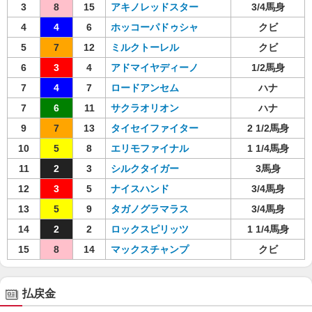
3
8
15
アキノレッドスター
3/4馬身
4
4
6
ホッコーパドゥシャ
クビ
5
7
12
ミルクトーレル
クビ
6
3
4
アドマイヤディーノ
1/2馬身
7
4
7
ロードアンセム
ハナ
7
6
11
サクラオリオン
ハナ
9
7
13
タイセイファイター
2 1/2馬身
10
5
8
エリモファイナル
1 1/4馬身
11
2
3
シルクタイガー
3馬身
12
3
5
ナイスハンド
3/4馬身
13
5
9
タガノグラマラス
3/4馬身
14
2
2
ロックスピリッツ
1 1/4馬身
15
8
14
マックスチャンプ
クビ
払戻金