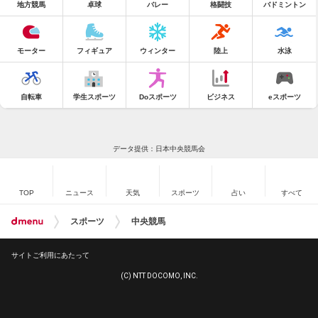
地方競馬
卓球
バレー
格闘技
バドミントン
モーター
フィギュア
ウィンター
陸上
水泳
自転車
学生スポーツ
Doスポーツ
ビジネス
eスポーツ
データ提供：日本中央競馬会
TOP
ニュース
天気
スポーツ
占い
すべて
スポーツ
中央競馬
サイトご利用にあたって
(C) NTT DOCOMO, INC.