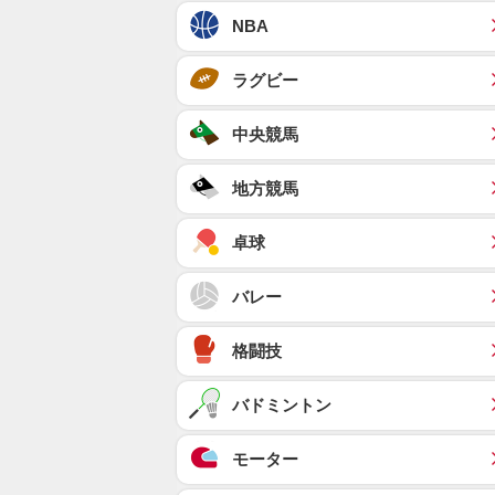
NBA
ラグビー
中央競馬
地方競馬
卓球
バレー
格闘技
バドミントン
モーター