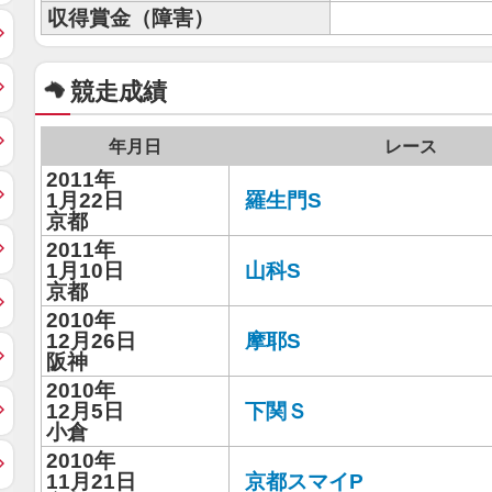
収得賞金（障害）
競走成績
年月日
レース
2011年
1月22日
羅生門S
京都
2011年
1月10日
山科S
京都
2010年
12月26日
摩耶S
阪神
2010年
12月5日
下関Ｓ
小倉
2010年
11月21日
京都スマイP