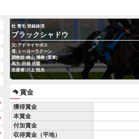
牡 青毛 登録抹消
ブラックシャドウ
父:アドマイヤボス
母:トーヨーラクーン
調教師:崎山 博樹 (栗東)
馬主:田畑 法賢
生産者:川上 悦夫
賞金
獲得賞金
本賞金
付加賞金
収得賞金（平地）