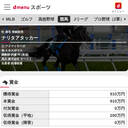
dメニュー
球
MLB
ゴルフ
高校野球
競馬
Jリーグ
プロ野球（2軍）
牡 鹿毛 登録抹消
ナリタアタッカー
父:アドマイヤベガ
母:トネスボウス
調教師:的場 均 (美浦)
馬主:株式会社 オースミ
生産者:的場牧場
賞金
獲得賞金
910万円
本賞金
910万円
付加賞金
0万円
収得賞金（平地）
200万円
収得賞金（障害）
0万円