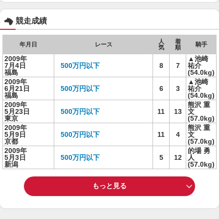
競走成績
人
着
年月日
レース
騎手
気
順
2009年
▲池崎
7月4日
500万円以下
8
7
祐介
福島
(54.0kg)
2009年
▲池崎
6月21日
500万円以下
6
3
祐介
福島
(54.0kg)
2009年
熊沢 重
5月23日
500万円以下
11
13
文
東京
(57.0kg)
2009年
熊沢 重
5月9日
500万円以下
11
4
文
京都
(57.0kg)
2009年
的場 勇
5月3日
500万円以下
5
12
人
新潟
(57.0kg)
もっと見る