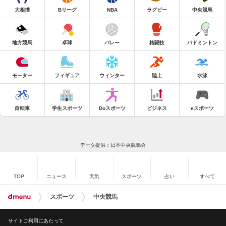
大相撲
Bリーグ
NBA
ラグビー
中央競馬
地方競馬
卓球
バレー
格闘技
バドミントン
モーター
フィギュア
ウィンター
陸上
水泳
自転車
学生スポーツ
Doスポーツ
ビジネス
eスポーツ
データ提供：日本中央競馬会
TOP
ニュース
天気
スポーツ
占い
すべて
スポーツ
中央競馬
サイトご利用にあたって