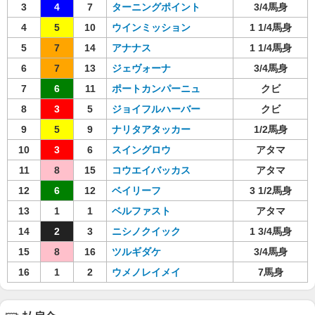
3
4
7
ターニングポイント
3/4馬身
4
5
10
ウインミッション
1 1/4馬身
5
7
14
アナナス
1 1/4馬身
6
7
13
ジェヴォーナ
3/4馬身
7
6
11
ポートカンパーニュ
クビ
8
3
5
ジョイフルハーバー
クビ
9
5
9
ナリタアタッカー
1/2馬身
10
3
6
スイングロウ
アタマ
11
8
15
コウエイバッカス
アタマ
12
6
12
ベイリーフ
3 1/2馬身
13
1
1
ベルファスト
アタマ
14
2
3
ニシノクイック
1 3/4馬身
15
8
16
ツルギダケ
3/4馬身
16
1
2
ウメノレイメイ
7馬身