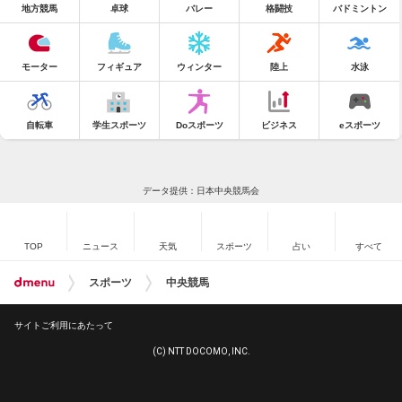
地方競馬
卓球
バレー
格闘技
バドミントン
モーター
フィギュア
ウィンター
陸上
水泳
自転車
学生スポーツ
Doスポーツ
ビジネス
eスポーツ
データ提供：日本中央競馬会
TOP
ニュース
天気
スポーツ
占い
すべて
スポーツ
中央競馬
サイトご利用にあたって
(C) NTT DOCOMO, INC.