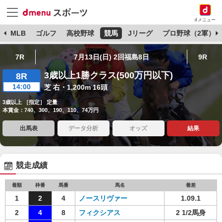
dメニュー
球
MLB
ゴルフ
高校野球
競馬
Jリーグ
プロ野球（2軍）
7R
7月13日(日) 2回福島8日
9R
3歳以上1勝クラス(500万円以下)
8R
14:00
芝 右・1,200m 16頭
3歳以上 ［指定］ 定量
本賞金：740、300、190、110、74万円
出馬表
データ分析
オッズ
結果
競走成績
着順
枠番
馬番
馬名
着差
1
2
4
ノースリヴァー
1.09.1
2
4
8
フィクシアス
2 1/2馬身