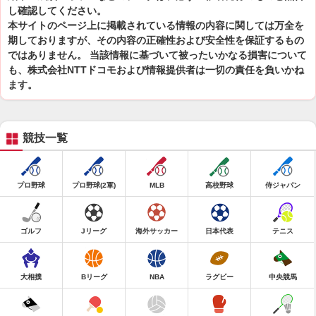
し確認してください。
本サイトのページ上に掲載されている情報の内容に関しては万全を
期しておりますが、その内容の正確性および安全性を保証するもの
ではありません。 当該情報に基づいて被ったいかなる損害について
も、株式会社NTTドコモおよび情報提供者は一切の責任を負いかね
ます。
競技一覧
プロ野球
プロ野球(2軍)
MLB
高校野球
侍ジャパン
ゴルフ
Jリーグ
海外サッカー
日本代表
テニス
大相撲
Bリーグ
NBA
ラグビー
中央競馬