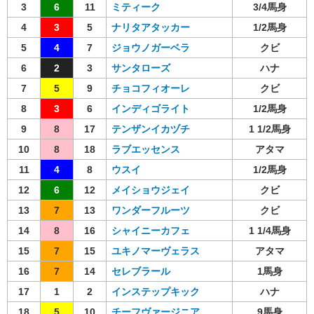
3
6
11
ミティーク
3/4馬身
4
3
5
ナリタアタッカー
1/2馬身
5
4
7
ジョウノガーベラ
クビ
6
2
3
サンタローズ
ハナ
7
5
9
チョコフィオーレ
クビ
8
3
6
インディゴライト
1/2馬身
9
8
17
テンザンイカヅチ
1 1/2馬身
10
8
18
ラブエッセンス
アタマ
11
4
8
ウスイ
1/2馬身
12
6
12
メイショウジェイ
クビ
13
7
13
ワンダーフルーツ
クビ
14
8
16
シャイニーカフェ
1 1/4馬身
15
7
15
ユキノマーヴェラス
アタマ
16
7
14
セレブラール
1馬身
17
1
2
インステップキック
ハナ
18
5
10
チーフヴァージニア
9馬身