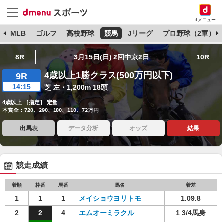
dメニュー
球
MLB
ゴルフ
高校野球
競馬
Jリーグ
プロ野球（2軍）
8R
3月15日(日) 2回中京2日
10R
4歳以上1勝クラス(500万円以下)
9R
14:15
芝 左・1,200m 18頭
4歳以上 ［指定］ 定量
本賞金：720、290、180、110、72万円
出馬表
データ分析
オッズ
結果
競走成績
着順
枠番
馬番
馬名
着差
1
1
1
メイショウヨリトモ
1.09.8
2
2
4
エムオーミラクル
1 3/4馬身