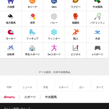
大相撲
Bリーグ
NBA
ラグビー
中央競馬
地方競馬
卓球
バレー
格闘技
バドミントン
モーター
フィギュア
ウィンター
陸上
水泳
自転車
学生スポーツ
Doスポーツ
ビジネス
eスポーツ
データ提供：日本中央競馬会
TOP
ニュース
天気
スポーツ
占い
すべて
スポーツ
中央競馬
サイトご利用にあたって