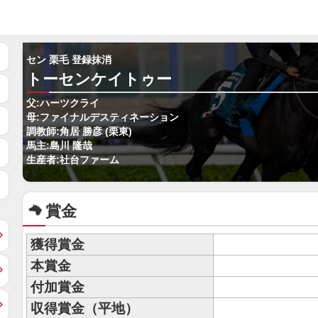
セン 栗毛 登録抹消
トーセンケイトゥー
父:ハーツクライ
母:ファイナルデスティネーション
調教師:角居 勝彦 (栗東)
馬主:島川 隆哉
生産者:社台ファーム
賞金
獲得賞金
本賞金
付加賞金
収得賞金（平地）