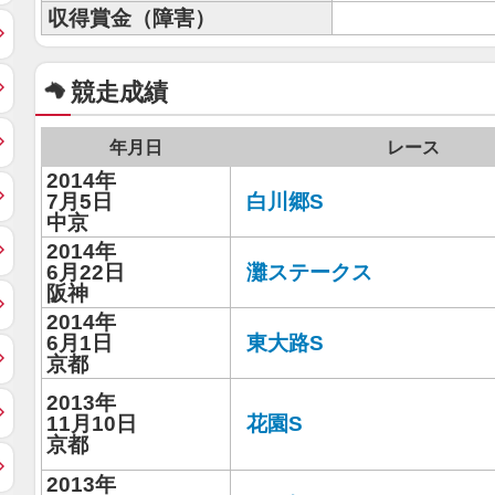
収得賞金（障害）
競走成績
年月日
レース
2014年
7月5日
白川郷S
中京
2014年
6月22日
灘ステークス
阪神
2014年
6月1日
東大路S
京都
2013年
11月10日
花園S
京都
2013年