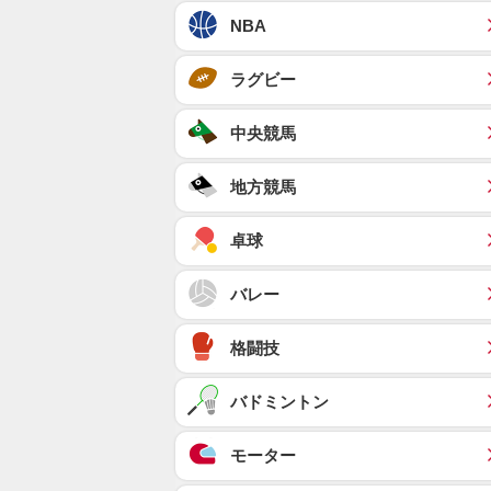
NBA
ラグビー
中央競馬
地方競馬
卓球
バレー
格闘技
バドミントン
モーター