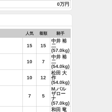
0万円
人気
着順
騎手
中井 裕
15
15
二
(57.0kg)
中井 裕
10
7
二
(54.0kg)
松田 大
10
12
作
(54.0kg)
M.バル
ザロー
7
5
ナ
(57.0kg)
和田 竜