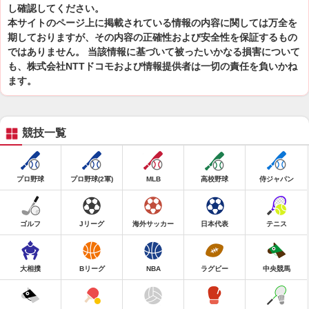
し確認してください。
本サイトのページ上に掲載されている情報の内容に関しては万全を
期しておりますが、その内容の正確性および安全性を保証するもの
ではありません。 当該情報に基づいて被ったいかなる損害について
も、株式会社NTTドコモおよび情報提供者は一切の責任を負いかね
ます。
競技一覧
プロ野球
プロ野球(2軍)
MLB
高校野球
侍ジャパン
ゴルフ
Jリーグ
海外サッカー
日本代表
テニス
大相撲
Bリーグ
NBA
ラグビー
中央競馬