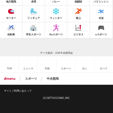
地方競馬
卓球
バレー
格闘技
バドミントン
モーター
フィギュア
ウィンター
陸上
水泳
自転車
学生スポーツ
Doスポーツ
ビジネス
eスポーツ
データ提供：日本中央競馬会
TOP
ニュース
天気
スポーツ
占い
すべて
スポーツ
中央競馬
サイトご利用にあたって
(C) NTT DOCOMO, INC.