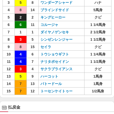
3
5
8
ワンダーアシャード
ハナ
4
8
14
ブラインドサイド
5馬身
5
2
2
キングヒーロー
クビ
6
6
11
コルージャ
1 1/4馬身
7
1
1
ダイヤノゲンセキ
2 1/2馬身
8
3
5
シンゼンレンジャー
1 1/2馬身
9
8
15
セイラ
クビ
10
4
6
トウショウギフト
1 1/4馬身
11
4
7
ナリタポセイドン
1 1/2馬身
12
3
4
サクラブライアンス
クビ
13
5
9
ハーコット
1馬身
14
7
13
バトードール
1馬身
15
7
12
トーセンケイトゥー
1/2馬身
払戻金