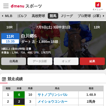
dメニュー
球
MLB
ゴルフ
高校野球
競馬
Jリーグ
プロ野球（2軍）
10R
7月5日(土) 3回中京1日
12R
白川郷S
11R
15:35
ダート 左・1,800m 15頭
3歳以上 (混合)(特指) 定量
本賞金：1,780、710、450、270、178万円
出馬表
データ分析
オッズ
結果
競走成績
着順
枠番
馬番
馬名
着差
1
6
10
サトノプリンシパル
1.48.9
2
2
3
メイショウコンカー
2馬身