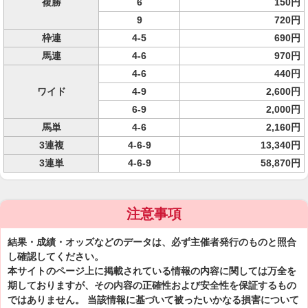
複勝
6
150円
9
720円
枠連
4-5
690円
馬連
4-6
970円
4-6
440円
ワイド
4-9
2,600円
6-9
2,000円
馬単
4-6
2,160円
3連複
4-6-9
13,340円
3連単
4-6-9
58,870円
注意事項
結果・成績・オッズなどのデータは、必ず主催者発行のものと照合
し確認してください。
本サイトのページ上に掲載されている情報の内容に関しては万全を
期しておりますが、その内容の正確性および安全性を保証するもの
ではありません。 当該情報に基づいて被ったいかなる損害について