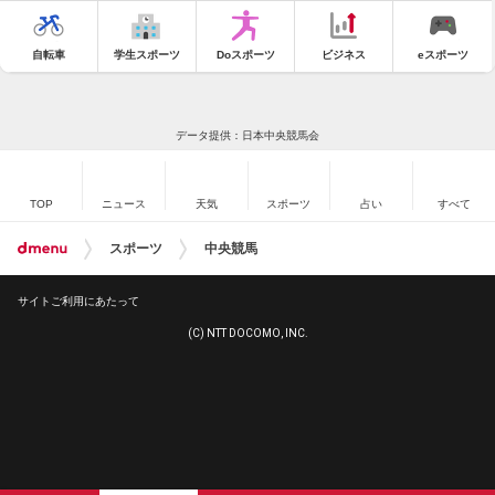
自転車
学生スポーツ
Doスポーツ
ビジネス
eスポーツ
データ提供：日本中央競馬会
TOP
ニュース
天気
スポーツ
占い
すべて
スポーツ
中央競馬
サイトご利用にあたって
(C) NTT DOCOMO, INC.