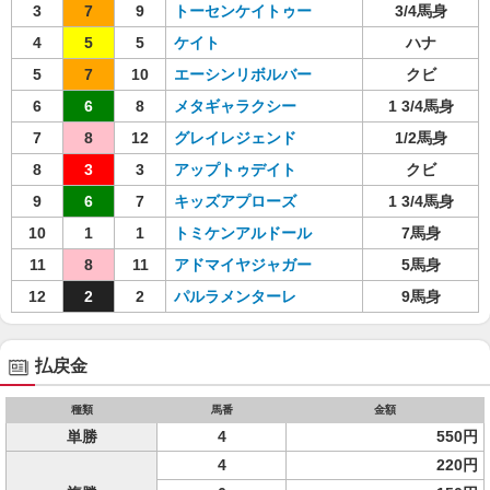
3
7
9
トーセンケイトゥー
3/4馬身
4
5
5
ケイト
ハナ
5
7
10
エーシンリボルバー
クビ
6
6
8
メタギャラクシー
1 3/4馬身
7
8
12
グレイレジェンド
1/2馬身
8
3
3
アップトゥデイト
クビ
9
6
7
キッズアプローズ
1 3/4馬身
10
1
1
トミケンアルドール
7馬身
11
8
11
アドマイヤジャガー
5馬身
12
2
2
パルラメンターレ
9馬身
払戻金
種類
馬番
金額
単勝
4
550円
4
220円