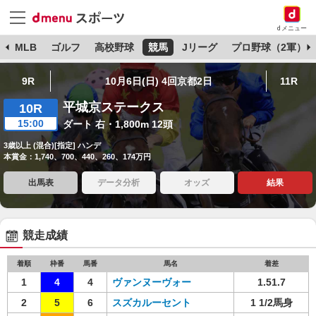
dメニュー
球
MLB
ゴルフ
高校野球
競馬
Jリーグ
プロ野球（2軍）
9R
10月6日(日) 4回京都2日
11R
平城京ステークス
10R
15:00
ダート 右・1,800m 12頭
3歳以上 (混合)[指定] ハンデ
本賞金：1,740、700、440、260、174万円
出馬表
データ分析
オッズ
結果
競走成績
着順
枠番
馬番
馬名
着差
1
4
4
ヴァンヌーヴォー
1.51.7
2
5
6
スズカルーセント
1 1/2馬身