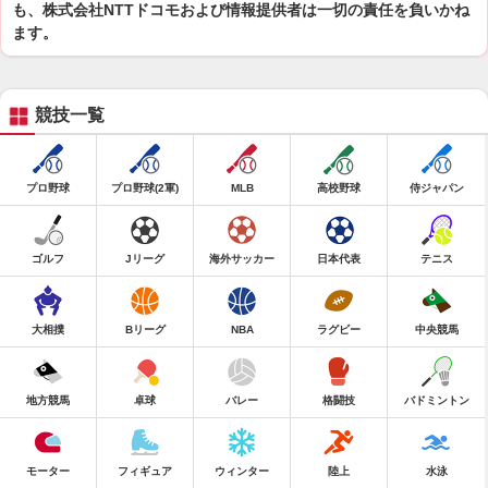
も、株式会社NTTドコモおよび情報提供者は一切の責任を負いかね
ます。
競技一覧
プロ野球
プロ野球(2軍)
MLB
高校野球
侍ジャパン
ゴルフ
Jリーグ
海外サッカー
日本代表
テニス
大相撲
Bリーグ
NBA
ラグビー
中央競馬
地方競馬
卓球
バレー
格闘技
バドミントン
モーター
フィギュア
ウィンター
陸上
水泳