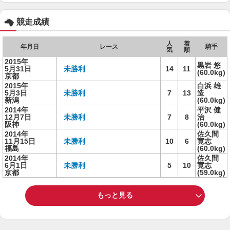
競走成績
人
着
年月日
レース
騎手
気
順
2015年
黒岩 悠
5月31日
未勝利
14
11
(60.0kg)
京都
2015年
白浜 雄
5月3日
未勝利
7
13
造
新潟
(60.0kg)
2014年
平沢 健
12月7日
未勝利
7
8
治
阪神
(60.0kg)
2014年
佐久間
11月15日
未勝利
10
6
寛志
福島
(60.0kg)
2014年
佐久間
6月1日
未勝利
5
10
寛志
京都
(59.0kg)
もっと見る