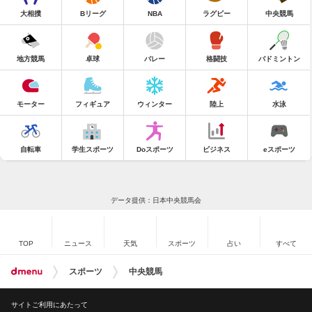
大相撲
Bリーグ
NBA
ラグビー
中央競馬
地方競馬
卓球
バレー
格闘技
バドミントン
モーター
フィギュア
ウィンター
陸上
水泳
自転車
学生スポーツ
Doスポーツ
ビジネス
eスポーツ
データ提供：日本中央競馬会
TOP
ニュース
天気
スポーツ
占い
すべて
スポーツ
中央競馬
サイトご利用にあたって