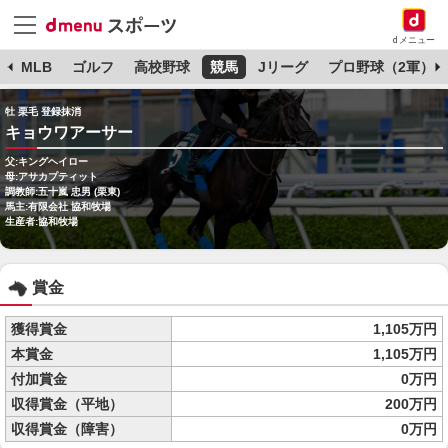
dメニュー
球
MLB
ゴルフ
高校野球
競馬
Jリーグ
プロ野球（2軍）
牡 栗毛 登録抹消
キョウワアーサー
父:キングヘイロー
母:アサカプティット
調教師:五十嵐 忠男 (栗東)
馬主:有限会社 協和牧場
生産者:協和牧場
賞金
獲得賞金
1,105万円
本賞金
1,105万円
付加賞金
0万円
収得賞金（平地）
200万円
収得賞金（障害）
0万円