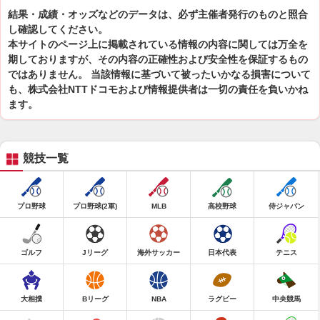
結果・成績・オッズなどのデータは、必ず主催者発行のものと照合
し確認してください。
本サイトのページ上に掲載されている情報の内容に関しては万全を
期しておりますが、その内容の正確性および安全性を保証するもの
ではありません。 当該情報に基づいて被ったいかなる損害について
も、株式会社NTTドコモおよび情報提供者は一切の責任を負いかね
ます。
競技一覧
プロ野球
プロ野球(2軍)
MLB
高校野球
侍ジャパン
ゴルフ
Jリーグ
海外サッカー
日本代表
テニス
大相撲
Bリーグ
NBA
ラグビー
中央競馬