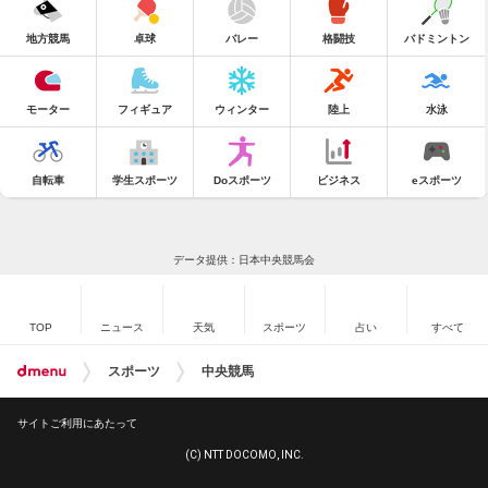
地方競馬
卓球
バレー
格闘技
バドミントン
モーター
フィギュア
ウィンター
陸上
水泳
自転車
学生スポーツ
Doスポーツ
ビジネス
eスポーツ
データ提供：日本中央競馬会
TOP
ニュース
天気
スポーツ
占い
すべて
スポーツ
中央競馬
サイトご利用にあたって
(C) NTT DOCOMO, INC.