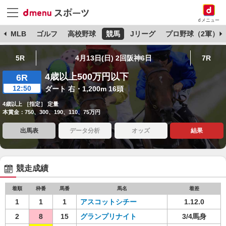
dメニュー
球
MLB
ゴルフ
高校野球
競馬
Jリーグ
プロ野球（2軍）
5R
4月13日(日) 2回阪神6日
7R
4歳以上500万円以下
6R
12:50
ダート 右・1,200m 16頭
4歳以上 ［指定］ 定量
本賞金：750、300、190、110、75万円
出馬表
データ分析
オッズ
結果
競走成績
着順
枠番
馬番
馬名
着差
1
1
1
アスコットシチー
1.12.0
2
8
15
グランプリナイト
3/4馬身