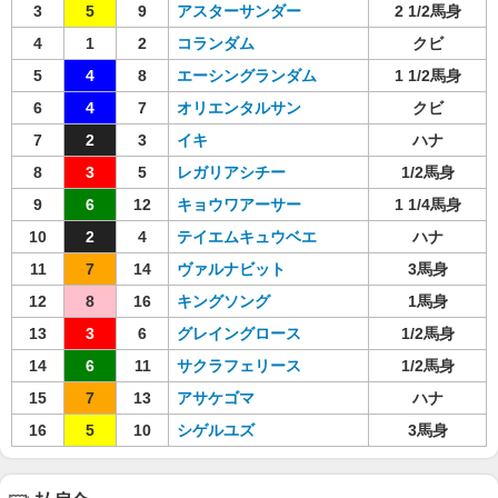
3
5
9
アスターサンダー
2 1/2馬身
4
1
2
コランダム
クビ
5
4
8
エーシングランダム
1 1/2馬身
6
4
7
オリエンタルサン
クビ
7
2
3
イキ
ハナ
8
3
5
レガリアシチー
1/2馬身
9
6
12
キョウワアーサー
1 1/4馬身
10
2
4
テイエムキュウベエ
ハナ
11
7
14
ヴァルナビット
3馬身
12
8
16
キングソング
1馬身
13
3
6
グレイングロース
1/2馬身
14
6
11
サクラフェリース
1/2馬身
15
7
13
アサケゴマ
ハナ
16
5
10
シゲルユズ
3馬身