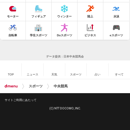
モーター
フィギュア
ウィンター
陸上
水泳
自転車
学生スポーツ
Doスポーツ
ビジネス
eスポーツ
データ提供：日本中央競馬会
TOP
ニュース
天気
スポーツ
占い
すべて
スポーツ
中央競馬
サイトご利用にあたって
(C) NTT DOCOMO, INC.