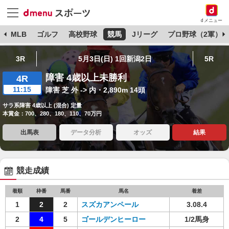
dメニュー
球
MLB
ゴルフ
高校野球
競馬
Jリーグ
プロ野球（2軍）
3R
5月3日(日) 1回新潟2日
5R
障害 4歳以上未勝利
4R
11:15
障害 芝 外 -> 内・2,890m 14頭
サラ系障害 4歳以上 (混合) 定量
本賞金：700、280、180、110、70万円
出馬表
データ分析
オッズ
結果
競走成績
着順
枠番
馬番
馬名
着差
1
2
2
スズカアンペール
3.08.4
2
4
5
ゴールデンヒーロー
1/2馬身