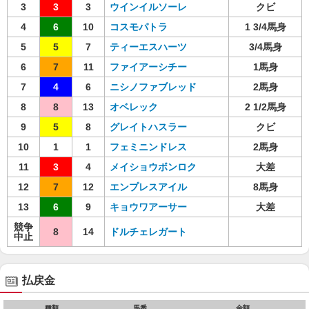
3
3
3
ウインイルソーレ
クビ
4
6
10
コスモパトラ
1 3/4馬身
5
5
7
ティーエスハーツ
3/4馬身
6
7
11
ファイアーシチー
1馬身
7
4
6
ニシノファブレッド
2馬身
8
8
13
オベレック
2 1/2馬身
9
5
8
グレイトハスラー
クビ
10
1
1
フェミニンドレス
2馬身
11
3
4
メイショウボンロク
大差
12
7
12
エンプレスアイル
8馬身
13
6
9
キョウワアーサー
大差
競争
8
14
ドルチェレガート
中止
払戻金
種類
馬番
金額