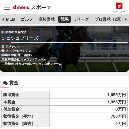
dメニュー
球
MLB
ゴルフ
高校野球
競馬
Jリーグ
プロ野球（2軍）
牝 黒鹿毛 登録抹消
シュシュブリーズ
父:フジキセキ
母:ブリズデロートンヌ
調教師:中尾 秀正 (栗東)
馬主:有限会社 キャロットファーム
生産者:(有)社台コーポレーション白老ファーム
賞金
獲得賞金
1,955万円
本賞金
1,955万円
付加賞金
0万円
収得賞金（平地）
700万円
収得賞金（障害）
0万円