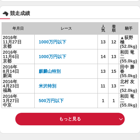
競走成績
人
着
年月日
レース
騎手
気
順
2016年
▲荻野
11月27日
1000万円以下
13
12
極
京都
(52.0kg)
2016年
和田 竜
11月6日
1000万円以下
14
13
二
京都
(55.0kg)
2016年
田中 勝
8月14日
麒麟山特別
13
15
春
新潟
(55.0kg)
2016年
北村 友
4月23日
米沢特別
11
13
一
福島
(52.0kg)
2016年
和田 竜
3月27日
500万円以下
1
1
二
中京
(55.0kg)
もっと見る