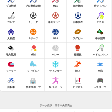
プロ野球
プロ野球(2軍)
MLB
高校野球
侍ジャパン
ゴルフ
Jリーグ
海外サッカー
日本代表
テニス
大相撲
Bリーグ
NBA
ラグビー
中央競馬
地方競馬
卓球
バレー
格闘技
バドミントン
モーター
フィギュア
ウィンター
陸上
水泳
自転車
学生スポーツ
Doスポーツ
ビジネス
eスポーツ
データ提供：日本中央競馬会