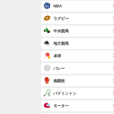
NBA
ラグビー
中央競馬
地方競馬
卓球
バレー
格闘技
バドミントン
モーター