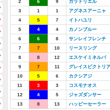
2
6
9
ガラドリエル
3
1
1
アグネスアーニャ
4
5
7
イトハユリ
5
4
4
カノンブルー
6
6
8
サンレイフレンチ
7
7
10
リースリング
8
8
12
エスケイミネルバ
9
7
11
グレイスビクトリ
10
5
6
カクシアジ
11
3
3
コスモナオス
12
4
5
ジャズダンサー
13
8
13
ハッピーセーラー