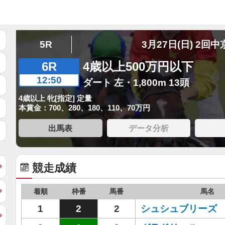
5R
3月27日(日) 2回中
6R
4歳以上500万円以下
12:50
ダート 左・1,800m 13頭
4歳以上 牝[指定] 定量
本賞金：700、280、180、110、70万円
出馬表
データ分析
競走成績
着順
枠番
馬番
馬名
1
2
2
シュシュブリーズ