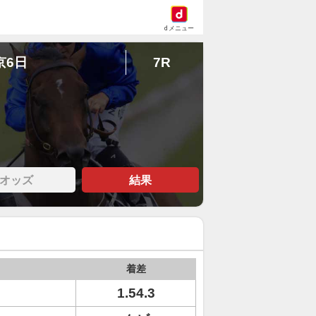
dメニュー
京6日
7R
オッズ
結果
着差
1.54.3