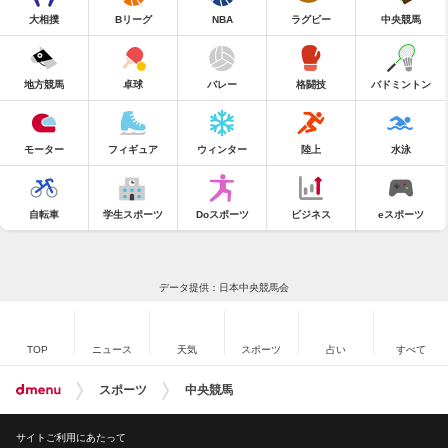
大相撲
Bリーグ
NBA
ラグビー
中央競馬
地方競馬
卓球
バレー
格闘技
バドミントン
モーター
フィギュア
ウィンター
陸上
水泳
自転車
学生スポーツ
Doスポーツ
ビジネス
eスポーツ
データ提供：日本中央競馬会
TOP
ニュース
天気
スポーツ
占い
すべて
スポーツ
中央競馬
サイトご利用にあたって