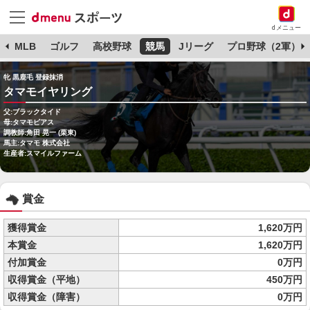
dメニュー
球
MLB
ゴルフ
高校野球
競馬
Jリーグ
プロ野球（2軍）
牝 黒鹿毛 登録抹消
タマモイヤリング
父:ブラックタイド
母:タマモピアス
調教師:角田 晃一 (栗東)
馬主:タマモ 株式会社
生産者:スマイルファーム
賞金
獲得賞金
1,620万円
本賞金
1,620万円
付加賞金
0万円
収得賞金（平地）
450万円
収得賞金（障害）
0万円