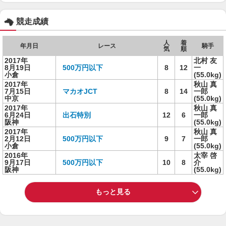
競走成績
人
着
年月日
レース
騎手
気
順
2017年
北村 友
8月19日
500万円以下
8
12
一
小倉
(55.0kg)
2017年
秋山 真
7月15日
マカオJCT
8
14
一郎
中京
(55.0kg)
2017年
秋山 真
6月24日
出石特別
12
6
一郎
阪神
(55.0kg)
2017年
秋山 真
2月12日
500万円以下
9
7
一郎
小倉
(55.0kg)
2016年
太宰 啓
9月17日
500万円以下
10
8
介
阪神
(55.0kg)
もっと見る