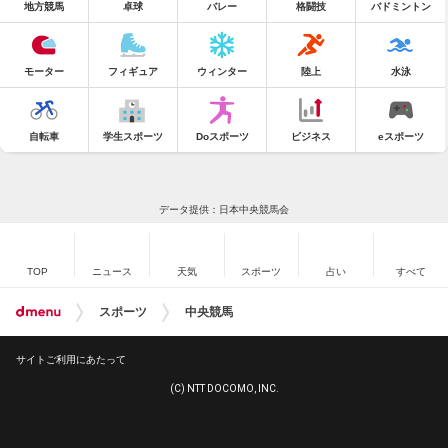
地方競馬
卓球
バレー
格闘技
バドミントン
モーター
フィギュア
ウィンター
陸上
水泳
自転車
学生スポーツ
Doスポーツ
ビジネス
eスポーツ
データ提供：日本中央競馬会
TOP
ニュース
天気
スポーツ
占い
すべて
スポーツ
中央競馬
サイトご利用にあたって
(C) NTT DOCOMO, INC.