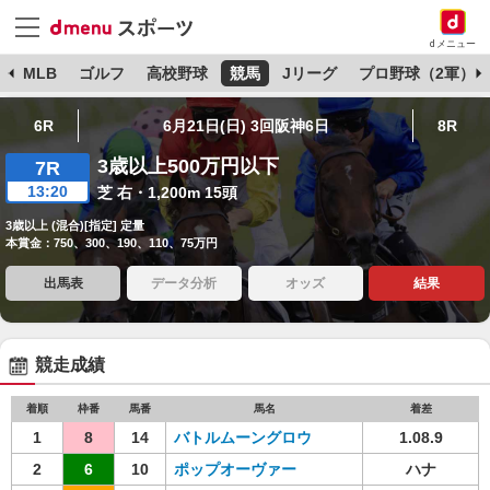
dメニュー
球
MLB
ゴルフ
高校野球
競馬
Jリーグ
プロ野球（2軍）
6R
6月21日(日) 3回阪神6日
8R
3歳以上500万円以下
7R
13:20
芝 右・1,200m 15頭
3歳以上 (混合)[指定] 定量
本賞金：750、300、190、110、75万円
出馬表
データ分析
オッズ
結果
競走成績
着順
枠番
馬番
馬名
着差
1
8
14
バトルムーングロウ
1.08.9
2
6
10
ポップオーヴァー
ハナ