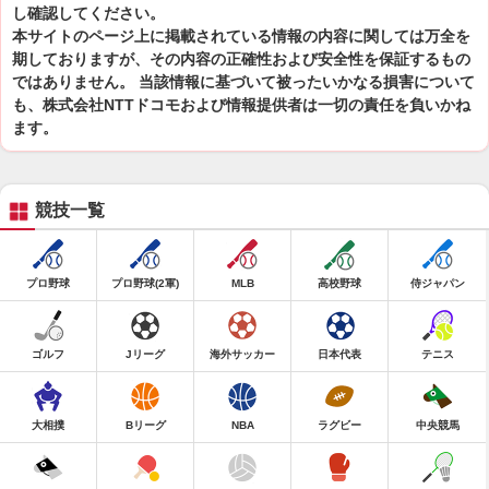
し確認してください。
本サイトのページ上に掲載されている情報の内容に関しては万全を
期しておりますが、その内容の正確性および安全性を保証するもの
ではありません。 当該情報に基づいて被ったいかなる損害について
も、株式会社NTTドコモおよび情報提供者は一切の責任を負いかね
ます。
競技一覧
プロ野球
プロ野球(2軍)
MLB
高校野球
侍ジャパン
ゴルフ
Jリーグ
海外サッカー
日本代表
テニス
大相撲
Bリーグ
NBA
ラグビー
中央競馬