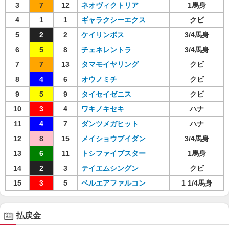
3
7
12
ネオヴィクトリア
1馬身
4
1
1
ギャラクシーエクス
クビ
5
2
2
ケイリンボス
3/4馬身
6
5
8
チェネレントラ
3/4馬身
7
7
13
タマモイヤリング
クビ
8
4
6
オウノミチ
クビ
9
5
9
タイセイゼニス
クビ
10
3
4
ワキノキセキ
ハナ
11
4
7
ダンツメガヒット
ハナ
12
8
15
メイショウブイダン
3/4馬身
13
6
11
トシファイブスター
1馬身
14
2
3
テイエムシングン
クビ
15
3
5
ベルエアファルコン
1 1/4馬身
払戻金