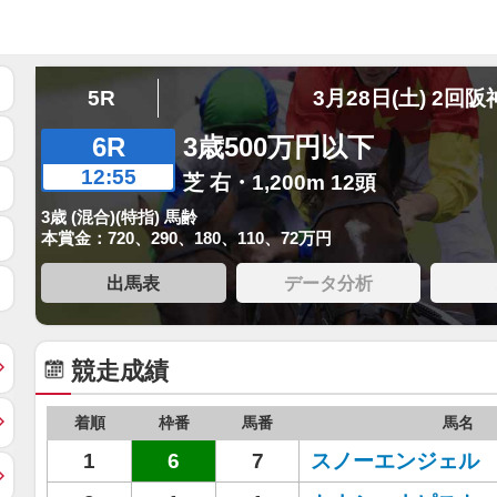
5R
3月28日(土) 2回阪
6R
3歳500万円以下
12:55
芝 右・1,200m 12頭
3歳 (混合)(特指) 馬齢
本賞金：720、290、180、110、72万円
出馬表
データ分析
競走成績
着順
枠番
馬番
馬名
1
6
7
スノーエンジェル