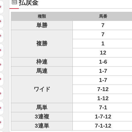
払戻金
種類
馬番
単勝
7
7
複勝
1
12
枠連
1-6
馬連
1-7
1-7
ワイド
7-12
1-12
馬単
7-1
3連複
1-7-12
3連単
7-1-12