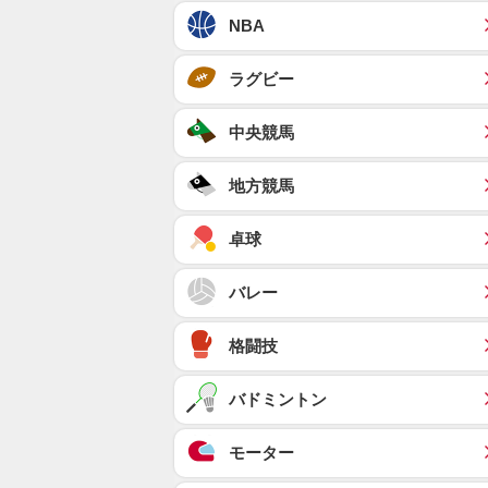
NBA
ラグビー
中央競馬
地方競馬
卓球
バレー
格闘技
バドミントン
モーター