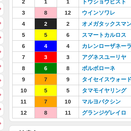
2
1
1
トウショウピスト
3
8
12
ウインソワレ
4
2
2
オメガタックスマ
5
5
6
スマートカルロス
6
4
4
カレンローザネー
7
3
3
アグネスユーリヤ
8
6
8
ポルボローネ
9
7
9
タイセイスウォー
10
5
5
タマモイヤリング
11
7
10
マルヨバクシン
12
8
11
グランジゲレイロ