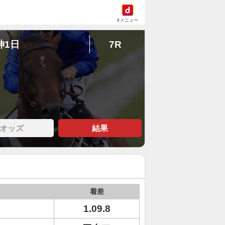
dメニュー
神1日
7R
オッズ
結果
着差
1.09.8